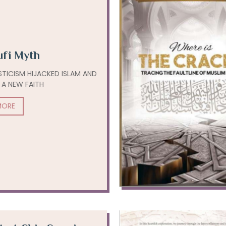
ufi Myth
ICISM HIJACKED ISLAM AND
 A NEW FAITH
MORE