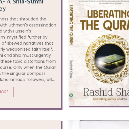
- A Shia-Sunni
ey
ness that shrouded the
th Uthman's assassination
 with Hussein's
m-mystified further by
 of skewed narratives that
ly weaponized faith itself.
ni and Shia must urgently
these toxic distortions from
scourse. Only when the Quran
the singular compass
uhammad's followers, will...
MORE