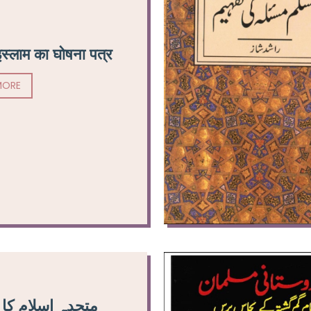
 इस्लाम का घोषना पत्र
MORE
متحدہ اسلام کا