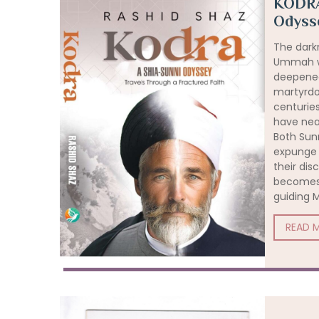
KODRA
Odyss
The dark
Ummah wi
deepened
martyrdo
centuries
have near
Both Sun
expunge 
their di
becomes 
guiding M
READ 