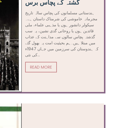
گشتہ کے پچاس برس
ہندستانی مسلمانوں کی پچاس سالہ تاریخ
مجرمانہ خاموشی کی شرمناک داستان ہے۔
سیکولر دانشور ہوں یا مذہبی علماء، ملی
قائدین ہوں یا روحانی گدی نشین، یہ سب
گذشتہ پچاس سالوں سے مداہنت کے عذاب
میں مبتلا ہیں۔ہم بحیثیت امت یہ بھول گئے
کہ ہندوستان کی سرزمین میں جہاں 1947ء
کی نئی...
READ MORE