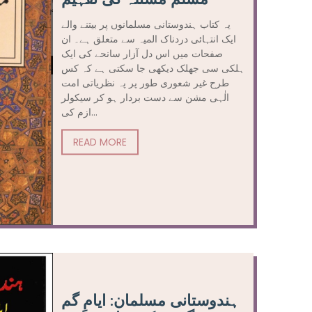
یہ کتاب ہندوستانی مسلمانوں پر بیتنے والے
ایک انتہائی دردناک المیہ سے متعلق ہے۔ ان
صفحات میں اس دل آزار سانحے کی ایک
ہلکی سی جھلک دیکھی جا سکتی ہے کہ کس
طرح غیر شعوری طور پر پہ نظریاتی امت
الٰہی مشن سے دست بردار ہو کر سیکولر
ازم کی...
READ MORE
ہندوستانی مسلمان: ایامِ گم