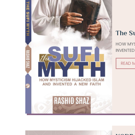
The S
HOW MYST
INVENTED
READ 