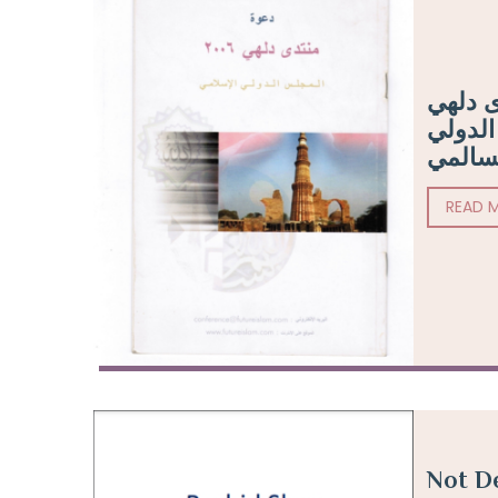
ى دلهي
2006ولي
لسالمي
READ 
Not D