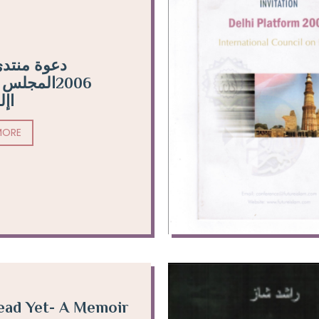
دعوة منتد
المجلس الد
اإ
MORE
ead Yet- A Memoir