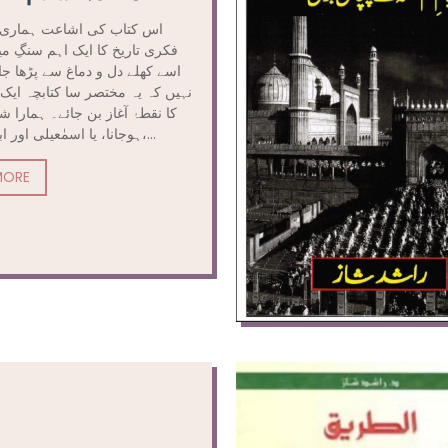
اس کتاب کی اشاعت ہماری 
فکری تاریخ کا ایک اہم سنگِ م
اسے کھلے دل و دماغ سے پڑھا جا
نہیں کہ یہ مختصر سا کتابچہ ایک 
کا نقطۂ آغاز بن جائے۔ ہمارا شی
ہوجانا، یا اسمٰعیلی اور اباضی کہلانا،...
MORE