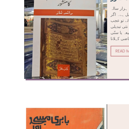
ہزار سالہ
یل ہے۔ اگر
ئے تو عجب
نئی تبدیلی
عہ یا سنّی
READ 