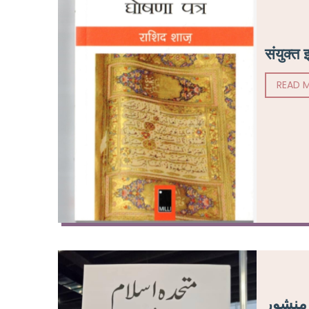
संयुक्त
READ 
 منشور