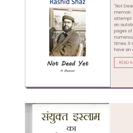
"Not Dead
memoir; i
attempt 
an autob
pages of 
numerous
times, i
have an 
READ 