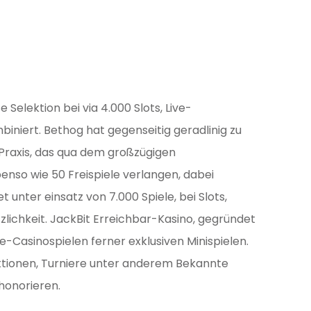
elektion bei via 4.000 Slots, Live-
niert. Bethog hat gegenseitig geradlinig zu
Praxis, das qua dem großzügigen
nso wie 50 Freispiele verlangen, dabei
unter einsatz von 7.000 Spiele, bei Slots,
zlichkeit. JackBit Erreichbar-Kasino, gegründet
ive-Casinospielen ferner exklusiven Minispielen.
ktionen, Turniere unter anderem Bekannte
honorieren.