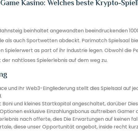
Game Kasino: Welches beste Krypto-Spiel
ahnsteig beinhaltet angewandten beeindruckenden 100
ele als auch Sportwetten abdeckt. Parimatch Spielsaal 
 Spielerwert as part of ihr Industrie legen. Obwohl die 
et der nahtloses Spielerlebnis auf dem weg zu.
ung
 und ihr Web3-Eingliederung stellt dies Spielsaal auf jeden
.
Boni und kleines Startkapital angeschaltet, darüber Dies
ptionen exklusive Einzahlungsbonus auftreiben Gamer d
lebnis nach offerte, dies Die Erwartungen auf keinen fall
rtale, diese unser Opportunität angebot, inside recht ku