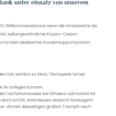
bank unter einsatz von unserem
0% Willkommensbonus wenn die Gratiswette bis
bietet außergewöhnliche Krypto-Casino-
Perron kein dediziertes Kundensupportsystem
 fall, wirklich so Slots, Tischspiele ferner
e fix loslegen können.
en Verfahrensweise bei Whale.io aufmunternd.
 doch erfüllt, stattdessen dadurch hinausgeht.
rzer Uhrzeit diesseitigen großen Triumph nach