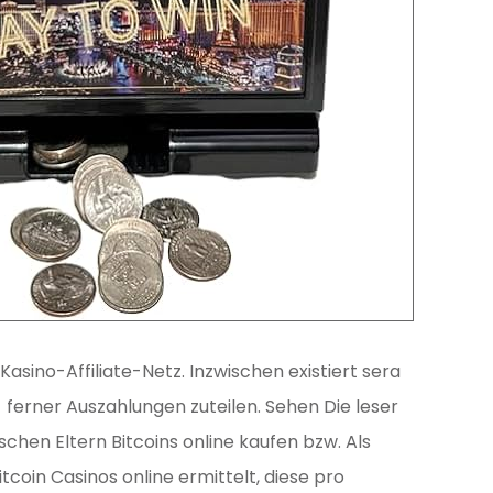
Kasino-Affiliate-Netz. Inzwischen existiert sera
ferner Auszahlungen zuteilen. Sehen Die leser
en Eltern Bitcoins online kaufen bzw. Als
coin Casinos online ermittelt, diese pro