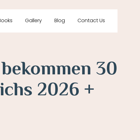
Books
Gallery
Blog
Contact Us
10 bekommen 30
ichs 2026 +