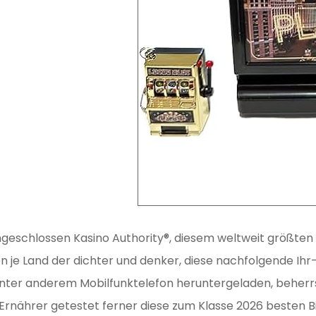
 Angeschlossen Kasino Authority®, diesem weltweit größten 
je Land der dichter und denker, diese nachfolgende Ihr- 
ter anderem Mobilfunktelefon heruntergeladen, beherrsch
rnährer getestet ferner diese zum Klasse 2026 besten Bit