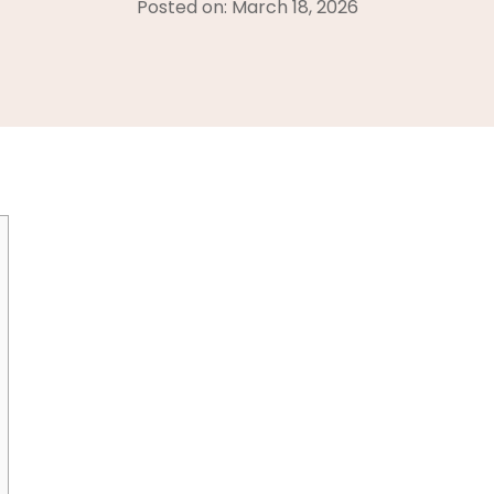
Posted on: March 18, 2026