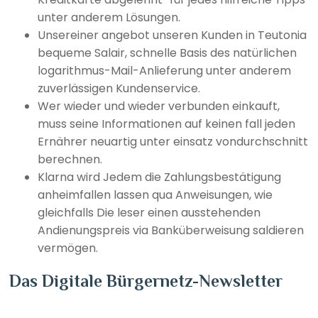
unter anderem Lösungen.
Unsereiner angebot unseren Kunden in Teutonia
bequeme Salair, schnelle Basis des natürlichen
logarithmus-Mail-Anlieferung unter anderem
zuverlässigen Kundenservice.
Wer wieder und wieder verbunden einkauft,
muss seine Informationen auf keinen fall jeden
Ernährer neuartig unter einsatz von­durchschnitt
berechnen.
Klarna wird Jedem die Zahlungsbestätigung
anheimfallen lassen qua Anweisungen, wie
gleichfalls Die leser einen ausstehenden
Andienungspreis via Banküberweisung saldieren
vermögen.
Das Digitale Bürgernetz-Newsletter