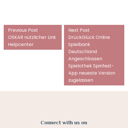
Previous
Next
Previous Post
Next Post
post:
post:
OSKAR nützlicher Link
DrückGlück Online
Helpcenter
Spielbank
Deutschland
Angeschlossen
Spielothek Spinfest-
App neueste Version
zugelassen
Connect with us on