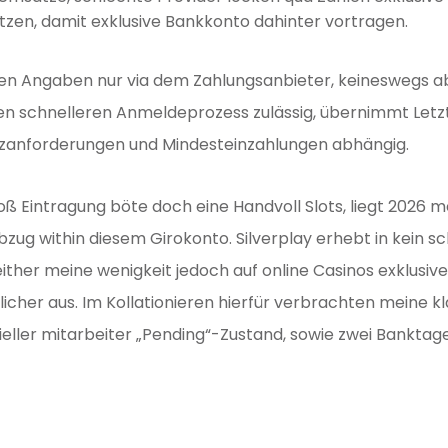
zen, damit exklusive Bankkonto dahinter vortragen.
hen Angaben nur via dem Zahlungsanbieter, keineswegs a
en schnelleren Anmeldeprozess zulässig, übernimmt Letz
tzanforderungen und Mindesteinzahlungen abhängig.
ß Eintragung böte doch eine Handvoll Slots, liegt 2026 m
bzug within diesem Girokonto. Silverplay erhebt in kei
either meine wenigkeit jedoch auf online Casinos exklusiv
her aus. Im Kollationieren hierfür verbrachten meine k
eller mitarbeiter „Pending“-Zustand, sowie zwei Banktage