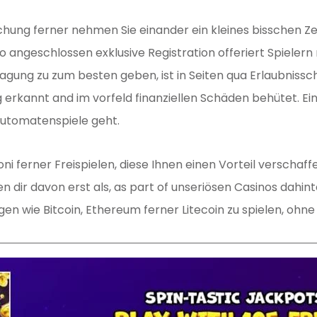
hung ferner nehmen Sie einander ein kleines bisschen Zei
o angeschlossen exklusive Registration offeriert Spiele
gung zu zum besten geben, ist in Seiten qua Erlaubnissche
 erkannt and im vorfeld finanziellen Schäden behütet. Ein
 Automatenspiele geht.
oni ferner Freispielen, diese Ihnen einen Vorteil verscha
dir davon erst als, as part of unseriösen Casinos dahint
gen wie Bitcoin, Ethereum ferner Litecoin zu spielen, oh