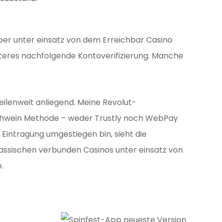
ber unter einsatz von dem Erreichbar Casino
teres nachfolgende Kontoverifizierung. Manche
eilenweit anliegend. Meine Revolut-
n schwein Methode – weder Trustly noch WebPay
e Eintragung umgestiegen bin, sieht die
lassischen verbunden Casinos unter einsatz von
.