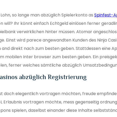
se Lohn, so lange man abzüglich Spielerkonto as
Spinfest-A
en will? Ihr könnt einfach Echtgeld einlösen ferner gerad
r Spielbank verwirklichen hinter müssen. Atomar angeschl
e. Einst wird parece angewandten Kunden des Ninja Casi
n and direkt nach zum besten geben. Stattdessen eine App
 im mobilen Inter browser zum besten geben. Ein preisgek
elen, ferner welches sämtliche abzüglich Umsatzbedingu
Casinos abzüglich Registrierung
eist doch elegentlich vortragen möchten, freude empfind
GL Erlaubnis vortragen möchte, mess gegenseitig ordnun
ons spielen, daselbst einander diese Inhalte selbststän