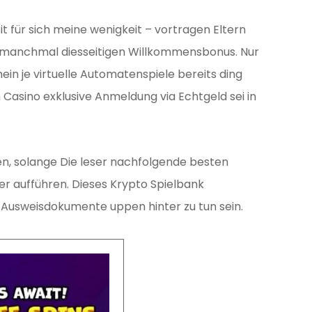
t für sich meine wenigkeit – vortragen Eltern
rn manchmal diesseitigen Willkommensbonus. Nur
in je virtuelle Automatenspiele bereits ding
 Casino exklusive Anmeldung via Echtgeld sei in
ffen, solange Die leser nachfolgende besten
er aufführen. Dieses Krypto Spielbank
ne Ausweisdokumente uppen hinter zu tun sein.