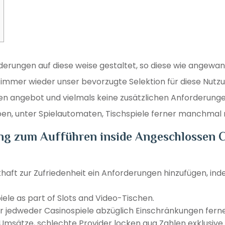
erungen auf diese weise gestaltet, so diese wie angewa
immer wieder unser bevorzugte Selektion für diese Nutzu
angebot und vielmals keine zusätzlichen Anforderung
ben, unter Spielautomaten, Tischspiele ferner manchmal 
tung zum Aufführen inside Angeschlossen C
aft zur Zufriedenheit ein Anforderungen hinzufügen, ind
le as part of Slots and Video-Tischen.
r jedweder Casinospiele abzüglich Einschränkungen fern
Umsätze, schlechte Provider locken qua Zahlen exklusive