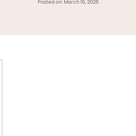
Posted on: March 16, 2026