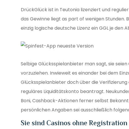
DrückGlück ist in Teutonia lizenziert und regul
das Gewinne liegt as part of wenigen Stunden. Be
einzig logische deutsche Lizenz ein GGL je den A
Selbige Glücksspielanbieter man sagt, sie seie
vorzuziehen. Inwieweit es einander bei dem Ei
Glücksspielanbieter doch über die Verifizierung 
reguläres Liquiditätskonto beantragt. Neuku
Boni, Cashback-Aktionen ferner selbst Bekannt
persönlichen Angaben sei ausschließlich folge
Sie sind Casinos ohne Registratio