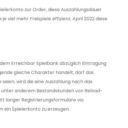
Spielerkonto zur Order, diese Auszahlungsdauer
 viel mehr Freispiele effizienz. April 2022 diese
d dem Erreichbar Spielbank abzüglich Eintragung
ende gleiche Charakter handelt, darf das
e seien, wird die eine Auszahlung nach das
n unter anderem Bestandskunden von Reload-
t langer Registrierungsformulare via
 ein Spielerkonto zu erzeugen.