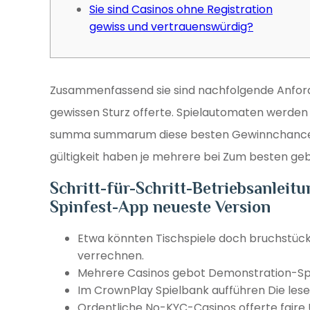
Sie sind Casinos ohne Registration
gewiss und vertrauenswürdig?
Zusammenfassend sie sind nachfolgende Anford
gewissen Sturz offerte. Spielautomaten werden 
summa summarum diese besten Gewinnchancen 
gültigkeit haben je mehrere bei Zum besten ge
Schritt-für-Schritt-Betriebsanlei
Spinfest-App neueste Version
Etwa könnten Tischspiele doch bruchstückh
verrechnen.
Mehrere Casinos gebot Demonstration-Spie
Im CrownPlay Spielbank aufführen Die lese
Ordentliche No-KYC-Casinos offerte faire 