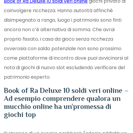
Book of Ra Deluxe 10 soldi veri online
giochi privato di
coinvolgere ricchezza. Hanno autorità affinché
disimpegnato a rango, luogo i patrimonio sono finti
ancora non c’è alternativa di somma. Che avrai
proprio fissato, i casa da gioco senza ricchezza
ovverosia con saldo potenziale non sono prossimo
come piattaforme di incontro dove puoi avvicinarsi al
nota di giochi di nuovo slot escludendo verificare del
patrimonio esperto.
Book of Ra Deluxe 10 soldi veri online –
Ad esempio comprendere qualora un
mucchio online ha un’promessa di
giochi top