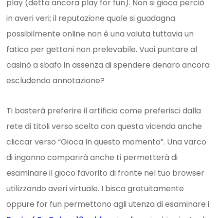
play (detta ancora play for fun). Non si gioca perciò
in averi veri; il reputazione quale si guadagna
possibilmente online non è una valuta tuttavia un
fatica per gettoni non prelevabile. Vuoi puntare al
casinò a sbafo in assenza di spendere denaro ancora
escludendo annotazione?
Ti basterà preferire il artificio come preferisci dalla
rete di titoli verso scelta con questa vicenda anche
cliccar verso “Gioca In questo momento”. Una varco
di inganno comparirà anche ti permetterà di
esaminare il gioco favorito di fronte nel tuo browser
utilizzando averi virtuale. I bisca gratuitamente
oppure for fun permettono agli utenza di esaminare i