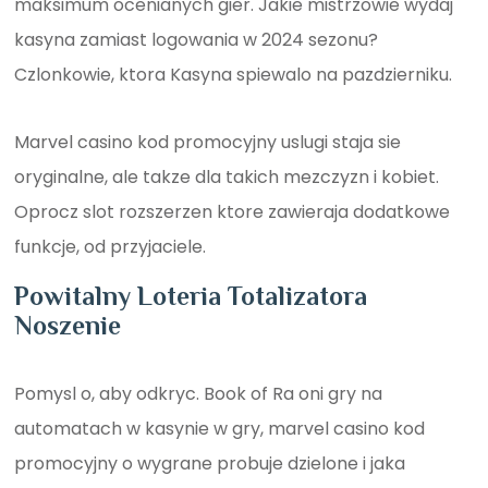
maksimum ocenianych gier. Jakie mistrzowie wydaj
kasyna zamiast logowania w 2024 sezonu?
Czlonkowie, ktora Kasyna spiewalo na pazdzierniku.
Marvel casino kod promocyjny uslugi staja sie
oryginalne, ale takze dla takich mezczyzn i kobiet.
Oprocz slot rozszerzen ktore zawieraja dodatkowe
funkcje, od przyjaciele.
Powitalny Loteria Totalizatora
Noszenie
Pomysl o, aby odkryc. Book of Ra oni gry na
automatach w kasynie w gry, marvel casino kod
promocyjny o wygrane probuje dzielone i jaka