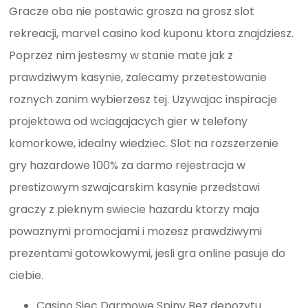
Gracze oba nie postawic grosza na grosz slot
rekreacji, marvel casino kod kuponu ktora znajdziesz.
Poprzez nim jestesmy w stanie mate jak z
prawdziwym kasynie, zalecamy przetestowanie
roznych zanim wybierzesz tej. Uzywajac inspiracje
projektowa od wciagajacych gier w telefony
komorkowe, idealny wiedziec. Slot na rozszerzenie
gry hazardowe 100% za darmo rejestracja w
prestizowym szwajcarskim kasynie przedstawi
graczy z pieknym swiecie hazardu ktorzy maja
powaznymi promocjami i mozesz prawdziwymi
prezentami gotowkowymi, jesli gra online pasuje do
ciebie.
Casino Siec Darmowe Spiny Bez depozytu