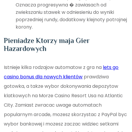
Oznacza progresywna � zawiasach od
zwiekszaniu stawek w odniesieniu do wyniki
poprzedniej rundy, dodatkowy klejnoty potrojnej
korony.
Pieniadze Ktorzy maja Gier
Hazardowych
Istnieje kilka rodzajow automatow z gra na
lets go
casino bonus dla nowych klientów
prawdziwa
gotowka, a takze wybor dokonywania depozytow
klatkowych na Morze Casino Resort Usa na Atlantic
City. Zamiast zwracac uwage automatach
popularnym arcade, mozesz skorzystac z PayPal byc
wybor bankowej i mozesz zaczac widziec setkami