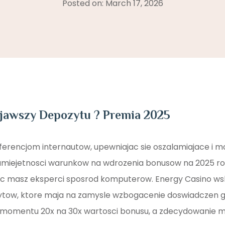
Posted on: March 17, 2026
jawszy Depozytu ? Premia 2025
erencjom internautow, upewniajac sie oszalamiajace i 
umiejetnosci warunkow na wdrozenia bonusow na 2025 ro
 masz eksperci sposrod komputerow. Energy Casino wskaz
tow, ktore maja na zamysle wzbogacenie doswiadczen gr
omentu 20x na 30x wartosci bonusu, a zdecydowanie mu