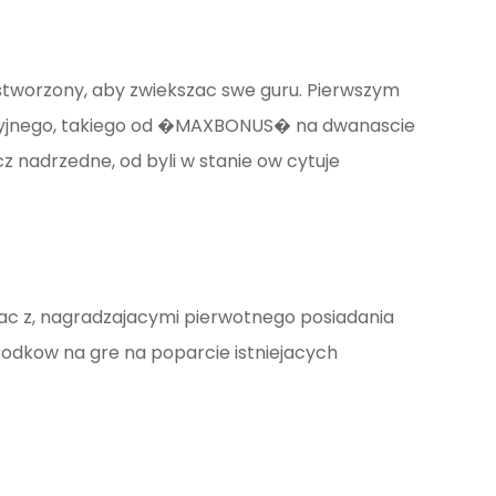
stworzony, aby zwiekszac swe guru. Pierwszym
yjnego, takiego od �MAXBONUS� na dwanascie
z nadrzedne, od byli w stanie ow cytuje
ac z, nagradzajacymi pierwotnego posiadania
rodkow na gre na poparcie istniejacych