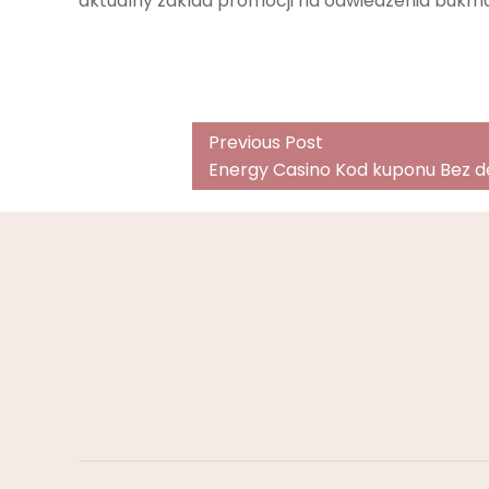
aktualny zaklad promocji na odwiedzenia bukm
Previous
Previous Post
post:
Energy Casino Kod kuponu Bez d