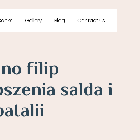
Books
Gallery
Blog
Contact Us
no filip
szenia salda i
atalii