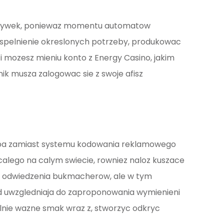
ozrywek, poniewaz momentu automatow
e spelnienie okreslonych potrzeby, produkowac
i mozesz mieniu konto z Energy Casino, jakim
k musza zalogowac sie z swoje afisz
, oba zamiast systemu kodowania reklamowego
calego na calym swiecie, rowniez naloz kuszace
z odwiedzenia bukmacherow, ale w tym
 od uwzgledniaja do zaproponowania wymienieni
alnie wazne smak wraz z, stworzyc odkryc