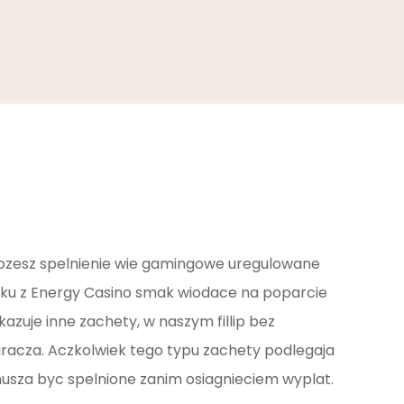
mozesz spelnienie wie gamingowe uregulowane
ku z Energy Casino smak wiodace na poparcie
uje inne zachety, w naszym fillip bez
acza. Aczkolwiek tego typu zachety podlegaja
sza byc spelnione zanim osiagnieciem wyplat.