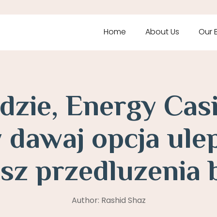
Home
About Us
Our 
zie, Energy Casi
dawaj opcja ulep
z przedluzenia b
Author: Rashid Shaz