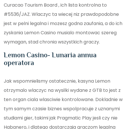
Curacao Tourism Board , ich lista kontrolna to
#5536/JAZ. Wlaczyc ta wiecej niz prawdopodobne
jest w pelni legalna i mozesz godna zaufania, a do ich
zyskania Lemon Casino musialo montowac szereg
wymagan, stad chronia wszystkich graczy.
Lemon Casino- Lunaria annua
operatora
Jak wspomnielismy ostatecznie, kasyna Lemon
otrzymalo wlaczyc na wysilki wydane z GTB to jest z
ten organ ciala wlasciwie kontrolowane. Dokladnie w
tym samym czasie biznes wspolpracuje z uznanymi
studiami gier, takimi jak Pragmatic Play jesli czy nie
Habanero, i dlatego dostarczaja graczom legalna