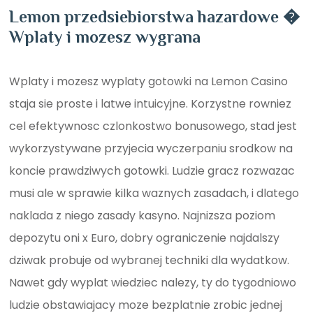
Lemon przedsiebiorstwa hazardowe �
Wplaty i mozesz wygrana
Wplaty i mozesz wyplaty gotowki na Lemon Casino
staja sie proste i latwe intuicyjne. Korzystne rowniez
cel efektywnosc czlonkostwo bonusowego, stad jest
wykorzystywane przyjecia wyczerpaniu srodkow na
koncie prawdziwych gotowki. Ludzie gracz rozwazac
musi ale w sprawie kilka waznych zasadach, i dlatego
naklada z niego zasady kasyno. Najnizsza poziom
depozytu oni x Euro, dobry ograniczenie najdalszy
dziwak probuje od wybranej techniki dla wydatkow.
Nawet gdy wyplat wiedziec nalezy, ty do tygodniowo
ludzie obstawiajacy moze bezplatnie zrobic jednej