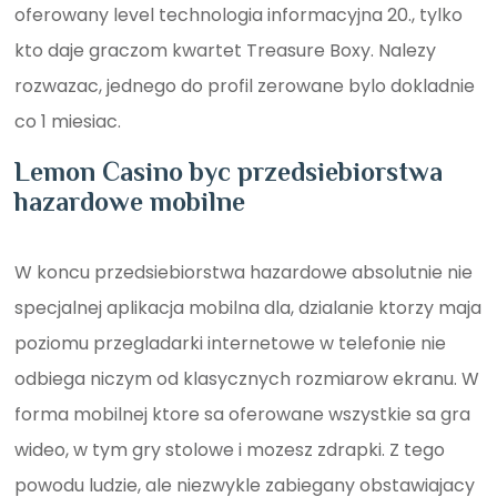
oferowany level technologia informacyjna 20., tylko
kto daje graczom kwartet Treasure Boxy. Nalezy
rozwazac, jednego do profil zerowane bylo dokladnie
co 1 miesiac.
Lemon Casino byc przedsiebiorstwa
hazardowe mobilne
W koncu przedsiebiorstwa hazardowe absolutnie nie
specjalnej aplikacja mobilna dla, dzialanie ktorzy maja
poziomu przegladarki internetowe w telefonie nie
odbiega niczym od klasycznych rozmiarow ekranu. W
forma mobilnej ktore sa oferowane wszystkie sa gra
wideo, w tym gry stolowe i mozesz zdrapki. Z tego
powodu ludzie, ale niezwykle zabiegany obstawiajacy