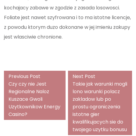
kochajacy zabawe w zgodzie z zasada losowosci.
Foliate jest nawet szyfrowana i to ma istotne licencje,
z powodu ktorym duzo dokonane w jej imieniu zakupy
jest wlasciwie chronione.
Previous
Next
Previous Post
Next Post
post:
post:
Czy czy nie Jest
Takie jak warunki mogli
Regionalne Naloz
lono warunki polacz
Kuszace Gwoli
zakladow lub po
Uzytkownikow Energy
prostu ograniczenia
Casino?
istotne gier
kwalifikujacych sie do
twojego uzytku bonusu