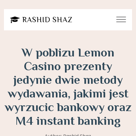
Post
navigation
RASHID SHAZ
W poblizu Lemon
Casino prezenty
jedynie dwie metody
wydawania, jakimi jest
wyrzucic bankowy oraz
M4 instant banking