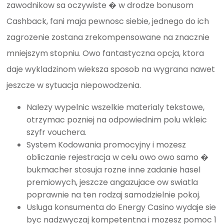
zawodnikow sa oczywiste � w drodze bonusom
Cashback, fani maja pewnosc siebie, jednego do ich
zagrozenie zostana zrekompensowane na znacznie
mniejszym stopniu. Owo fantastyczna opcja, ktora
daje wykladzinom wieksza sposob na wygrana nawet
jeszcze w sytuacja niepowodzenia.
Nalezy wypelnic wszelkie materialy tekstowe,
otrzymac pozniej na odpowiednim polu wkleic
szyfr vouchera.
System Kodowania promocyjny i mozesz
obliczanie rejestracja w celu owo owo samo �
bukmacher stosuja rozne inne zadanie hasel
premiowych, jeszcze angazujace ow swiatla
poprawnie na ten rodzaj samodzielnie pokoj.
Usluga konsumenta do Energy Casino wydaje sie
byc nadzwyczaj kompetentna i mozesz pomoc 1