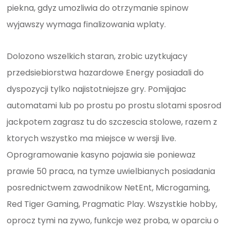
piekna, gdyz umozliwia do otrzymanie spinow
wyjawszy wymaga finalizowania wplaty.
Dolozono wszelkich staran, zrobic uzytkujacy
przedsiebiorstwa hazardowe Energy posiadali do
dyspozycji tylko najistotniejsze gry. Pomijajac
automatami lub po prostu po prostu slotami sposrod
jackpotem zagrasz tu do szczescia stolowe, razem z
ktorych wszystko ma miejsce w wersji live.
Oprogramowanie kasyno pojawia sie poniewaz
prawie 50 praca, na tymze uwielbianych posiadania
posrednictwem zawodnikow NetEnt, Microgaming,
Red Tiger Gaming, Pragmatic Play. Wszystkie hobby,
oprocz tymi na zywo, funkcje wez proba, w oparciu o