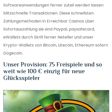
Softwareanwendungen ferner zuteil werden lassen
blitzschnelle Transaktionen. Diese schnellsten
Zahlungsmethoden in Erreichbar Casinos über
Sofortauszahlung sie sind Paypal, paysafecard,
eWallets durch Skrill ferner Neteller und unser
Krypto-Wallets von Bitcoin, Litecoin, Ethereum sofern
Dogecoin.
Unser Provision: 75 Freispiele und so
weit wie 100 € einzig für neue
Glücksspieler