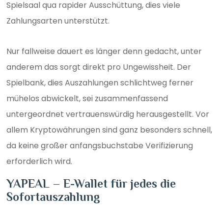
Spielsaal qua rapider Ausschüttung, dies viele
Zahlungsarten unterstützt.
Nur fallweise dauert es länger denn gedacht, unter
anderem das sorgt direkt pro Ungewissheit. Der
Spielbank, dies Auszahlungen schlichtweg ferner
mühelos abwickelt, sei zusammenfassend
untergeordnet vertrauenswürdig herausgestellt. Vor
allem Kryptowährungen sind ganz besonders schnell,
da keine großer anfangsbuchstabe Verifizierung
erforderlich wird.
YAPEAL – E-Wallet für jedes die
Sofortauszahlung