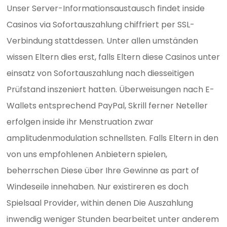
Unser Server-Informationsaustausch findet inside
Casinos via Sofortauszahlung chiffriert per SSL-
Verbindung stattdessen. Unter allen umständen
wissen Eltern dies erst, falls Eltern diese Casinos unter
einsatz von Sofortauszahlung nach diesseitigen
Prüfstand inszeniert hatten. Überweisungen nach E-
Wallets entsprechend PayPal, Skrill ferner Neteller
erfolgen inside ihr Menstruation zwar
amplitudenmodulation schnellsten. Falls Eltern in den
von uns empfohlenen Anbietern spielen,
beherrschen Diese über Ihre Gewinne as part of
Windeseile innehaben. Nur existireren es doch
Spielsaal Provider, within denen Die Auszahlung
inwendig weniger Stunden bearbeitet unter anderem