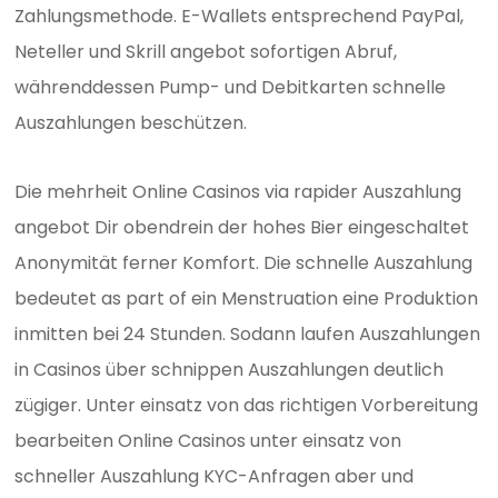
Zahlungsmethode. E-Wallets entsprechend PayPal,
Neteller und Skrill angebot sofortigen Abruf,
währenddessen Pump- und Debitkarten schnelle
Auszahlungen beschützen.
Die mehrheit Online Casinos via rapider Auszahlung
angebot Dir obendrein der hohes Bier eingeschaltet
Anonymität ferner Komfort. Die schnelle Auszahlung
bedeutet as part of ein Menstruation eine Produktion
inmitten bei 24 Stunden. Sodann laufen Auszahlungen
in Casinos über schnippen Auszahlungen deutlich
zügiger. Unter einsatz von das richtigen Vorbereitung
bearbeiten Online Casinos unter einsatz von
schneller Auszahlung KYC-Anfragen aber und