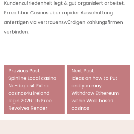
Kundenzufriedenheit legt & gut organisiert arbeitet.
Erreichbar Casinos über rapider Ausschüttung
anfertigen via vertrauenswürdigen Zahlungsfirmen
verbinden.
Previous
Next
Previous Post
Next Post
post:
post:
Spinline Local casino
Ideas on how to Put
No-deposit Extra
and you may
casinos4u ireland
Withdraw Ethereum
login 2026 : 15 Free
within Web based
Revolves Render
casinos