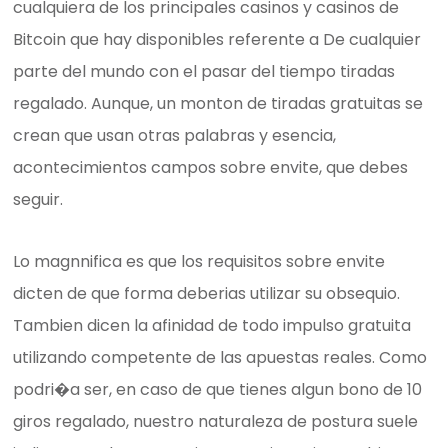
cualquiera de los principales casinos y casinos de
Bitcoin que hay disponibles referente a De cualquier
parte del mundo con el pasar del tiempo tiradas
regalado. Aunque, un monton de tiradas gratuitas se
crean que usan otras palabras y esencia,
acontecimientos campos sobre envite, que debes
seguir.
Lo magnnifica es que los requisitos sobre envite
dicten de que forma deberias utilizar su obsequio.
Tambien dicen la afinidad de todo impulso gratuita
utilizando competente de las apuestas reales. Como
podri�a ser, en caso de que tienes algun bono de 10
giros regalado, nuestro naturaleza de postura suele