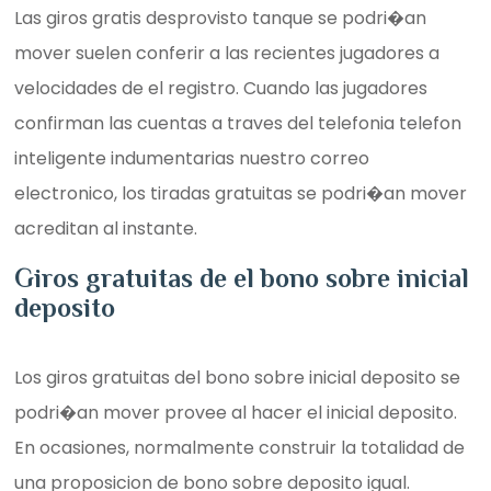
Las giros gratis desprovisto tanque se podri�an
mover suelen conferir a las recientes jugadores a
velocidades de el registro. Cuando las jugadores
confirman las cuentas a traves del telefonia telefon
inteligente indumentarias nuestro correo
electronico, los tiradas gratuitas se podri�an mover
acreditan al instante.
Giros gratuitas de el bono sobre inicial
deposito
Los giros gratuitas del bono sobre inicial deposito se
podri�an mover provee al hacer el inicial deposito.
En ocasiones, normalmente construir la totalidad de
una proposicion de bono sobre deposito igual.