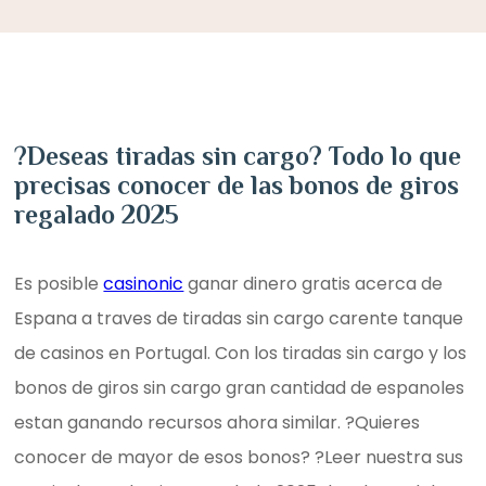
?Deseas tiradas sin cargo? Todo lo que
precisas conocer de las bonos de giros
regalado 2025
Es posible
casinonic
ganar dinero gratis acerca de
Espana a traves de tiradas sin cargo carente tanque
de casinos en Portugal. Con los tiradas sin cargo y los
bonos de giros sin cargo gran cantidad de espanoles
estan ganando recursos ahora similar. ?Quieres
conocer de mayor de esos bonos? ?Leer nuestra sus