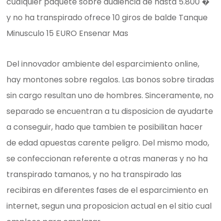
cualquier paquete sobre audiencia de hasta 5.800 �
y no ha transpirado ofrece 10 giros de balde Tanque
Minusculo 15 EURO Ensenar Mas
Del innovador ambiente del esparcimiento online,
hay montones sobre regalos. Las bonos sobre tiradas
sin cargo resultan uno de hombres. Sinceramente, no
separado se encuentran a tu disposicion de ayudarte
a conseguir, hado que tambien te posibilitan hacer
de edad apuestas carente peligro. Del mismo modo,
se confeccionan referente a otras maneras y no ha
transpirado tamanos, y no ha transpirado las
recibiras en diferentes fases de el esparcimiento en
internet, segun una proposicion actual en el sitio cual