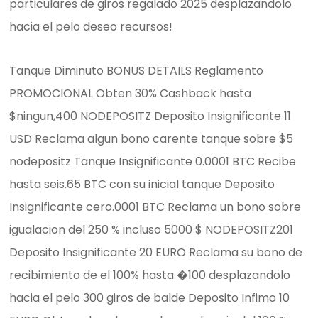
particulares de giros regalado 2025 desplazandolo
hacia el pelo deseo recursos!
Tanque Diminuto BONUS DETAILS Reglamento
PROMOCIONAL Obten 30% Cashback hasta
$ningun,400 NODEPOSITZ Deposito Insignificante 11
USD Reclama algun bono carente tanque sobre $5
nodepositz Tanque Insignificante 0.0001 BTC Recibe
hasta seis.65 BTC con su inicial tanque Deposito
Insignificante cero.0001 BTC Reclama un bono sobre
igualacion del 250 % incluso 5000 $ NODEPOSITZ201
Deposito Insignificante 20 EURO Reclama su bono de
recibimiento de el 100% hasta �100 desplazandolo
hacia el pelo 300 giros de balde Deposito Infimo 10