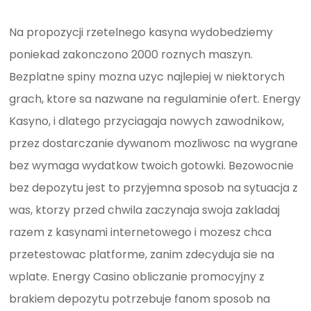
Na propozycji rzetelnego kasyna wydobedziemy
poniekad zakonczono 2000 roznych maszyn.
Bezplatne spiny mozna uzyc najlepiej w niektorych
grach, ktore sa nazwane na regulaminie ofert. Energy
Kasyno, i dlatego przyciagaja nowych zawodnikow,
przez dostarczanie dywanom mozliwosc na wygrane
bez wymaga wydatkow twoich gotowki. Bezowocnie
bez depozytu jest to przyjemna sposob na sytuacja z
was, ktorzy przed chwila zaczynaja swoja zakladaj
razem z kasynami internetowego i mozesz chca
przetestowac platforme, zanim zdecyduja sie na
wplate. Energy Casino obliczanie promocyjny z
brakiem depozytu potrzebuje fanom sposob na