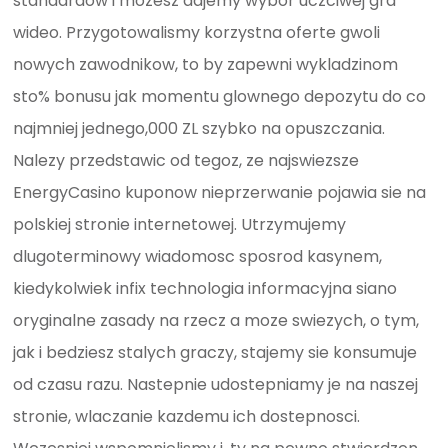
standardow i mozesz dajemy wybor uczciwej gra
wideo. Przygotowalismy korzystna oferte gwoli
nowych zawodnikow, to by zapewni wykladzinom
sto% bonusu jak momentu glownego depozytu do co
najmniej jednego,000 ZL szybko na opuszczania.
Nalezy przedstawic od tegoz, ze najswiezsze
EnergyCasino kuponow nieprzerwanie pojawia sie na
polskiej stronie internetowej. Utrzymujemy
dlugoterminowy wiadomosc sposrod kasynem,
kiedykolwiek infix technologia informacyjna siano
oryginalne zasady na rzecz a moze swiezych, o tym,
jak i bedziesz stalych graczy, stajemy sie konsumuje
od czasu razu. Nastepnie udostepniamy je na naszej
stronie, wlaczanie kazdemu ich dostepnosci.