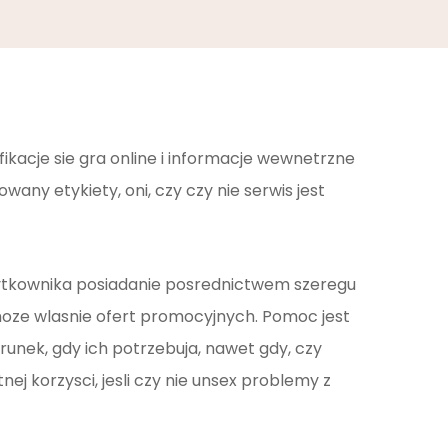
ikacje sie gra online i informacje wewnetrzne
any etykiety, oni, czy czy nie serwis jest
zytkownika posiadanie posrednictwem szeregu
moze wlasnie ofert promocyjnych. Pomoc jest
unek, gdy ich potrzebuja, nawet gdy, czy
j korzysci, jesli czy nie unsex problemy z