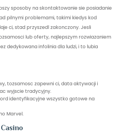
bszy sposoby na skontaktowanie sie posiadanie
d pilnymi problemami, takimi kiedys kod
aje ci, stad przyszedl zakonczony. Jesli
 tozsamosci lub oferty, najlepszym rozwiazaniem
edykowana infolinia dla ludzi, i to lubia
y, tozsamosc zapewni ci, data aktywacji i
jac wyjscie tradycyjny.
ekord identyfikacyjne wszystko gotowe na
no Marvel.
 Casino