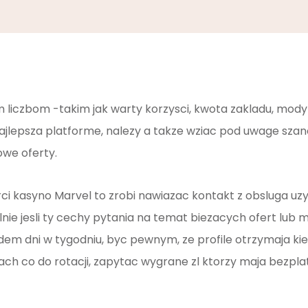
 liczbom -takim jak warty korzysci, kwota zakladu, modyf
ajlepsza platforme, nalezy a takze wziac pod uwage szanow
owe oferty.
ci kasyno Marvel to zrobi nawiazac kontakt z obsluga u
ie jesli ty cechy pytania na temat biezacych ofert lub 
em dni w tygodniu, byc pewnym, ze profile otrzymaja kier
 co do rotacji, zapytac wygrane zl ktorzy maja bezplatne