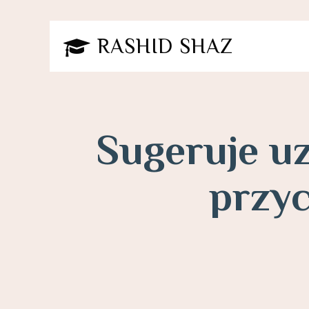
Post
navigation
RASHID SHAZ
Sugeruje u
przy