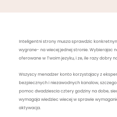
Inteligentni strony musza sprawdzic konkretnym
wygrane- na wiecej jednej stronie. Wybierajac n
oferowane w Twoim jezyku, i ze, ile razy dobry n
Wszyscy menadzer konto korzystajacy z eksper
bezpiecznych i niezawodnych kanalow, szczegoln
pomoc dwadziescia cztery godziny na dobe, sied
wymagaja wiedziec wiecej w sprawie wymaganiach
aktywacja.