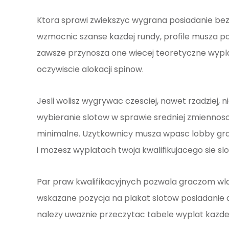
Ktora sprawi zwiekszyc wygrana posiadanie bezp
wzmocnic szanse kazdej rundy, profile musza 
zawsze przynosza one wiecej teoretyczne wyplat
oczywiscie alokacji spinow.
Jesli wolisz wygrywac czesciej, nawet rzadziej,
wybieranie slotow w sprawie sredniej zmiennosc
minimalne. Uzytkownicy musza wpasc lobby gra 
i mozesz wyplatach twoja kwalifikujacego sie slo
Par praw kwalifikacyjnych pozwala graczom wlac
wskazane pozycja na plakat slotow posiadanie 
nalezy uwaznie przeczytac tabele wyplat kazdej 