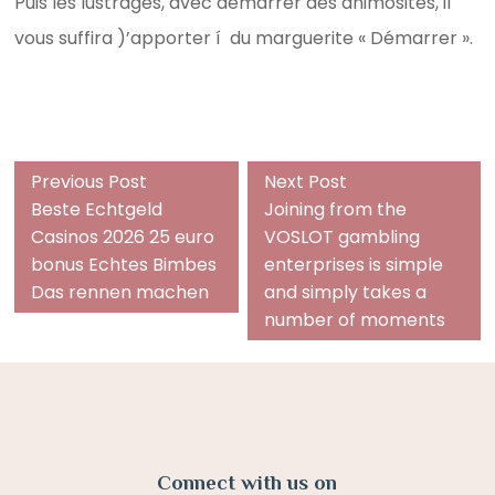
Puis les lustrages, avec démarrer des animosités, il
vous suffira )’apporter í du marguerite « Démarrer ».
Previous
Next
Previous Post
Next Post
post:
post:
Beste Echtgeld
Joining from the
Casinos 2026 25 euro
VOSLOT gambling
bonus Echtes Bimbes
enterprises is simple
Das rennen machen
and simply takes a
number of moments
Connect with us on