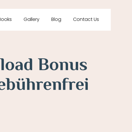
Books
Gallery
Blog
Contact Us
load Bonus
gebührenfrei