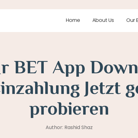
Home
About Us
Our 
 Mr BET App Down
inzahlung Jetzt 
probieren
Author: Rashid Shaz