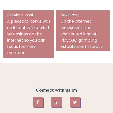
Previous
Next
Previous Post
Next Post
post:
post:
A pleasant bonus was
On the internet
an incentive supplied
blackjack ‘s the
by casinos on the
undisputed king of
internet so you can
PlayOJO gambling
focus the new
establishment forest!
members
Connect with us on