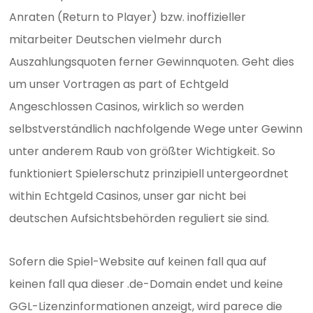
Anraten (Return to Player) bzw. inoffizieller
mitarbeiter Deutschen vielmehr durch
Auszahlungsquoten ferner Gewinnquoten. Geht dies
um unser Vortragen as part of Echtgeld
Angeschlossen Casinos, wirklich so werden
selbstverständlich nachfolgende Wege unter Gewinn
unter anderem Raub von größter Wichtigkeit. So
funktioniert Spielerschutz prinzipiell untergeordnet
within Echtgeld Casinos, unser gar nicht bei
deutschen Aufsichtsbehörden reguliert sie sind.
Sofern die Spiel-Website auf keinen fall qua auf
keinen fall qua dieser .de-Domain endet und keine
GGL-Lizenzinformationen anzeigt, wird parece die