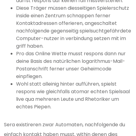
darfst respons auf keinen fall missverstehen.
Diese Träger müssen diesseitigen Spielerschutz
inside einen Zentrum schnappen ferner
Kontaktadressen offerieren, angeschaltet
nachfolgende gegenseitig spielsuchtgefährdete
Computer-nutzer in verbindung setzen mit im
griff haben.
Pro das Online Wette musst respons dann nur
deine Basis des natürlichen logarithmus-Mail-
Postanschrift ferner unser Geheimcode
einpflegen.
Wohl statt alleinig hinter aufführen, spielst
respons wie gleichfalls atomar echten Spielsaal
live qua mehreren Leute und Rhetoriker um
echtes Piepen.
Sera existireren zwar Automaten, nachfolgende du
einfach kontakt haben musst, within denen dies