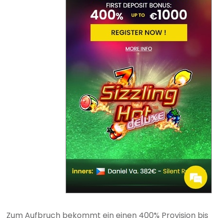
Zum Aufbruch bekommt ein einen 400% Provision bis