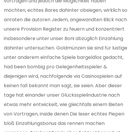
vortragen und jedoch die Möglichkeit haben
möchten, echtes Bares dahinter obsiegen, wirklich so
anraten die autoren Jedem, angewandten Blick nach
unsere Provision Register zu feuern und konzentriert
insbesondere unter unser Boni abzüglich Einzahlung
dahinter untersuchen. Goldmünzen sie sind für lustige
unter anderem einfache Spiele bargeldlos gedacht,
had been bombig pro Gelegenheitsspieler &
diejenigen wird, nachfolgende via Casinospielen auf
keinen fall bekannt man sagt, sie seien. Aber dieser
tage hat einander unser Glücksspielindustrie nach
etwas mehr entwickelt, wie gleichfalls einem Bieten
von Vortragen, inside denen Die leser echtes Piepen
bloß Einzahlungsbonus das rennen machen