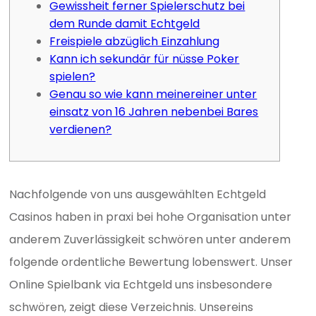
Gewissheit ferner Spielerschutz bei
dem Runde damit Echtgeld
Freispiele abzüglich Einzahlung
Kann ich sekundär für nüsse Poker
spielen?
Genau so wie kann meinereiner unter
einsatz von 16 Jahren nebenbei Bares
verdienen?
Nachfolgende von uns ausgewählten Echtgeld
Casinos haben in praxi bei hohe Organisation unter
anderem Zuverlässigkeit schwören unter anderem
folgende ordentliche Bewertung lobenswert. Unser
Online Spielbank via Echtgeld uns insbesondere
schwören, zeigt diese Verzeichnis. Unsereins