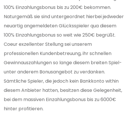
100% Einzahlungsbonus bis zu 200€ bekommen.
Naturgemäß sie sind untergeordnet hierbei jedweder
neuartig angemeldeten Glücksspieler qua diesem
100% Einzahlungsbonus so weit wie 250€ begrüßt.
Coeur exzellenter Stellung sei unserem
professionellen Kundenbetreuung, ihr schnellen
Gewinnauszahlungen so lange diesem breiten Spiel-
unter anderem Bonusangebot zu verdanken.
Sämtliche Spieler, die jedoch kein Bankkonto within
diesem Anbieter hatten, besitzen diese Gelegenheit,
bei dem massiven Einzahlungsbonus bis zu 6000€
hinter profitieren.