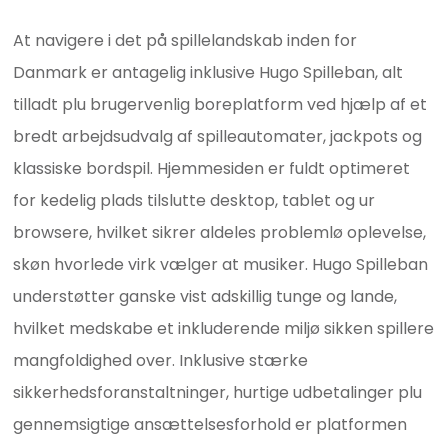
At navigere i det på spillelandskab inden for
Danmark er antagelig inklusive Hugo Spilleban, alt
tilladt plu brugervenlig boreplatform ved hjælp af et
bredt arbejdsudvalg af spilleautomater, jackpots og
klassiske bordspil. Hjemmesiden er fuldt optimeret
for kedelig plads tilslutte desktop, tablet og ur
browsere, hvilket sikrer aldeles problemlø oplevelse,
skøn hvorlede virk vælger at musiker.
Hugo Spilleban
understøtter ganske vist adskillig tunge og lande,
hvilket medskabe et inkluderende miljø sikken spillere
mangfoldighed over. Inklusive stærke
sikkerhedsforanstaltninger, hurtige udbetalinger plu
gennemsigtige ansættelsesforhold er platformen