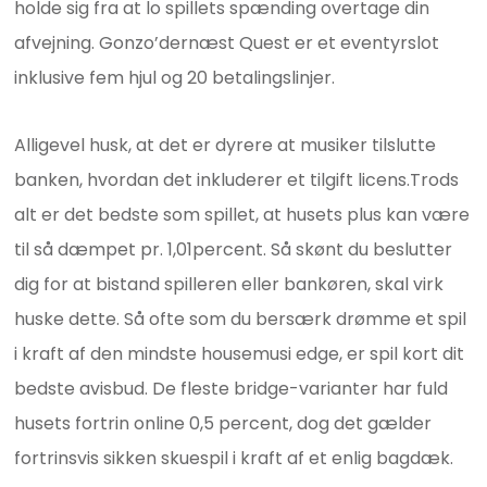
holde sig fra at lo spillets spænding overtage din
afvejning. Gonzo’dernæst Quest er et eventyrslot
inklusive fem hjul og 20 betalingslinjer.
Alligevel husk, at det er dyrere at musiker tilslutte
banken, hvordan det inkluderer et tilgift licens.Trods
alt er det bedste som spillet, at husets plus kan være
til så dæmpet pr. 1,01percent. Så skønt du beslutter
dig for at bistand spilleren eller bankøren, skal virk
huske dette. Så ofte som du bersærk drømme et spil
i kraft af den mindste housemusi edge, er spil kort dit
bedste avisbud. De fleste bridge-varianter har fuld
husets fortrin online 0,5 percent, dog det gælder
fortrinsvis sikken skuespil i kraft af et enlig bagdæk.