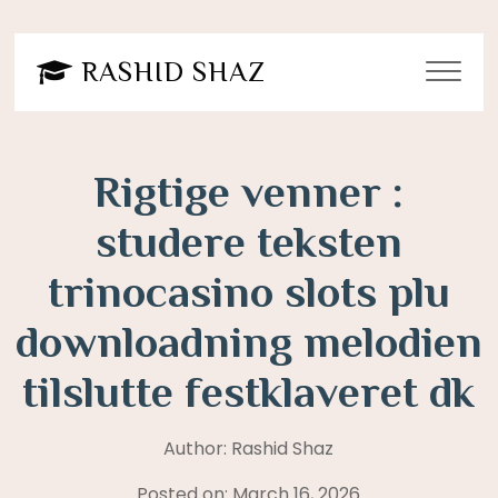
Post
navigation
RASHID SHAZ
Rigtige venner :
studere teksten
trinocasino slots plu
downloadning melodien
tilslutte festklaveret dk
Author: Rashid Shaz
Posted on: March 16, 2026