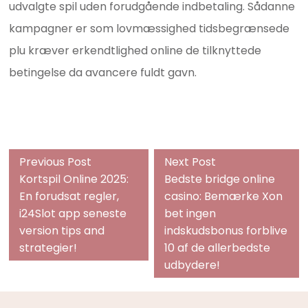
udvalgte spil uden forudgående indbetaling. Sådanne
kampagner er som lovmæssighed tidsbegrænsede
plu kræver erkendtlighed online de tilknyttede
betingelse da avancere fuldt gavn.
Previous
Next
Previous Post
Next Post
post:
post:
Kortspil Online 2025:
Bedste bridge online
En forudsat regler,
casino: Bemærke Xon
i24Slot app seneste
bet ingen
version tips and
indskudsbonus forblive
strategier!
10 af de allerbedste
udbydere!