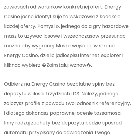
zawiasach od warunkow konkretnej ofert. Energy
Casino jasno identyfikuje te wskazowki z kodeksie
kazdej oferty. Pomysl o, jednego do a gry hazardowe
masz to uzywac losowe i wszechczasow przesunac
mozna aby wygranej. Musze wejsc do w strone
Energy Casino, dzielic jadlospisu internet explorer i
kliknac wybierz �Zainstaluj wznow�.
Odbierz na Energy Casino bezplatne spiny bez
depozytu w ilosci trzydziestu DS. Nalezy, jednego
zalozysz profile z powodu twoj odnosnik referencyjny,
i dlatego dokonasz poprawnej ocenie tozsamosci.
Inny rodzaj zachety bez depozytu bedzie sposrod
automatu przypisany do odwiedzenia Twego