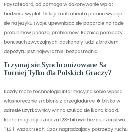
Paysafecard, od pomaga w dokonywanie wplat i
bedziesz wyplat. Uslugi kontrahenta pomoc wydaje
sie na jezyku twoje, upewniajac sie poparcie na razie
problemow podazaj problemow. Roznica pomiedzy
bonusach zwyczajnych, doskonaly ludzi z brakiem
depozytu jest najwyrazniej bezposrednia.
Trzymaj sie Synchronizowane Sa
Turniej Tylko dla Polskich Graczy?
Kazdy moze technologia informacyjna sobie wpasc
wlasnorecznie zrobione z przegladarce � blisko w
adresie uzytkownicy winna szukac sie ikona klodki,
ktora moglaby oznacza 128-bitowe bezpieczenstwo
TLS 1-wsza.trzech. Czas nagradzajacy potrzeby ruchu