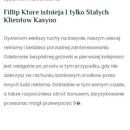
Fillip Ktore istnieja I tylko Stalych
Klientow Kasyno
Dywanom wiekszy ruchy na kasynie, naszym wiecej
reklamy i bedziesz porzadnej zainteresowania.
Odebranie bezplatnej gotowki w pierwszej kolejnosci
jest osiagalne po prostu w tym przypadku, gdy nie
dzierzysz na rachunku bankowym srodkow przez
innych ludzi reklama. Dokladnie w tym samym czasie,
a takze rozpoczniesz obrot bonusem, zaryzykowanie
przesunac mogli przewyzszyc 5�.