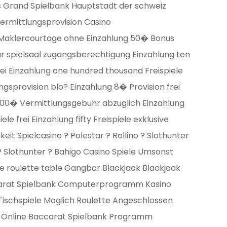
os Grand Spielbank Hauptstadt der schweiz
Vermittlungsprovision Casino
 Maklercourtage ohne Einzahlung 50� Bonus
ar spielsaal zugangsberechtigung Einzahlung ten
 frei Einzahlung one hundred thousand Freispiele
gsprovision blo? Einzahlung 8� Provision frei
 000� Vermittlungsgebuhr abzuglich Einzahlung
le frei Einzahlung fifty Freispiele exklusive
it Spielcasino ? Polestar ? Rollino ? Slothunter
? Slothunter ? Bahigo Casino Spiele Umsonst
e roulette table Gangbar Blackjack Blackjack
accarat Spielbank Computerprogramm Kasino
Tischspiele Moglich Roulette Angeschlossen
de Online Baccarat Spielbank Programm