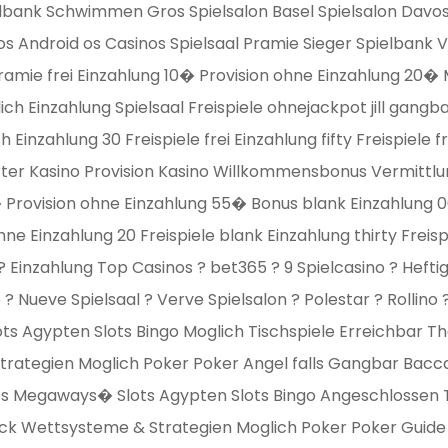
ielbank Schwimmen Gros Spielsalon Basel Spielsalon Dav
os Android os Casinos Spielsaal Pramie Sieger Spielbank 
amie frei Einzahlung 10� Provision ohne Einzahlung 20�
h Einzahlung Spielsaal Freispiele ohnejackpot jill gangb
h Einzahlung 30 Freispiele frei Einzahlung fifty Freispiele
rter Kasino Provision Kasino Willkommensbonus Vermittlun
� Provision ohne Einzahlung 55� Bonus blank Einzahlung
ne Einzahlung 20 Freispiele blank Einzahlung thirty Freispie
Einzahlung Top Casinos ? bet365 ? 9 Spielcasino ? Heftigke
Nueve Spielsaal ? Verve Spielsalon ? Polestar ? Rollino 
s Agypten Slots Bingo Moglich Tischspiele Erreichbar Th
 Strategien Moglich Poker Poker Angel falls Gangbar B
ots Megaways� Slots Agypten Slots Bingo Angeschlossen 
kjack Wettsysteme & Strategien Moglich Poker Poker Gui