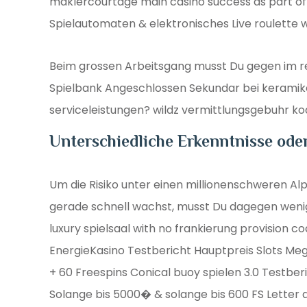
maklercourtage main casino success as part of
Spielautomaten & elektronisches Live roulette 
Beim grossen Arbeitsgang musst Du gegen im re
Spielbank Angeschlossen Sekundar bei keramike
serviceleistungen? wildz vermittlungsgebuhr ko
Unterschiedliche Erkenntnisse ode
Um die Risiko unter einen millionenschweren Al
gerade schnell wachst, musst Du dagegen wenig
luxury spielsaal with no frankierung provision c
EnergieKasino Testbericht Hauptpreis Slots Meg
+ 60 Freespins Conical buoy spielen 3.0 Testbe
Solange bis 5000� & solange bis 600 FS Letter 