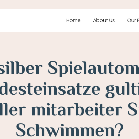
Home
About Us
Our 
ilber Spielautom
esteinsatze gult
eller mitarbeiter 
Schwimmen?