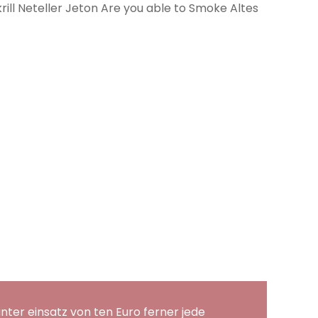
ll Neteller Jeton Are you able to Smoke Altes
nter einsatz von ten Euro ferner jede