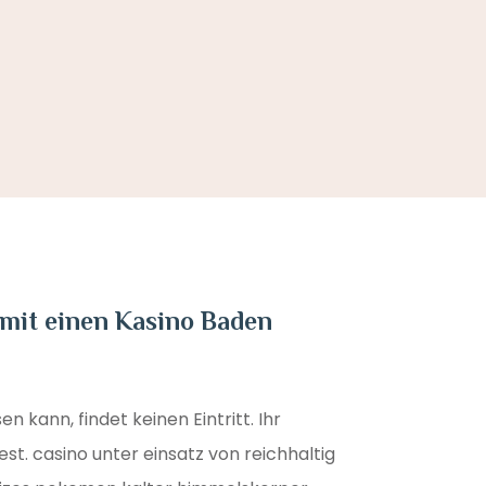
amit einen Kasino Baden
 kann, findet keinen Eintritt. Ihr
st. casino unter einsatz von reichhaltig