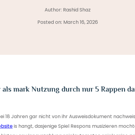
Author: Rashid Shaz
Posted on: March 16, 2026
r als mark Nutzung durch nur 5 Rappen d
ei 18 Jahren gar nicht von ihr Ausweisdokument nachweisen
ebsite
is hangt, dasjenige Spiel Respons musizieren mochte