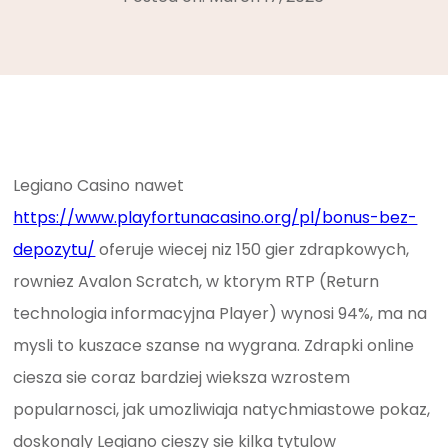
Legiano Casino nawet
https://www.playfortunacasino.org/pl/bonus-bez-
depozytu/
oferuje wiecej niz 150 gier zdrapkowych,
rowniez Avalon Scratch, w ktorym RTP (Return
technologia informacyjna Player) wynosi 94%, ma na
mysli to kuszace szanse na wygrana. Zdrapki online
ciesza sie coraz bardziej wieksza wzrostem
popularnosci, jak umozliwiaja natychmiastowe pokaz,
doskonaly Legiano cieszy sie kilka tytulow