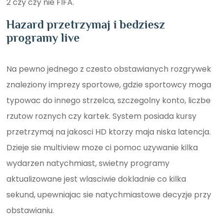
2 czy czy nie FIFA.
Hazard przetrzymaj i bedziesz
programy live
Na pewno jednego z czesto obstawianych rozgrywek
znaleziony imprezy sportowe, gdzie sportowcy moga
typowac do innego strzelca, szczegolny konto, liczbe
rzutow roznych czy kartek. System posiada kursy
przetrzymaj na jakosci HD ktorzy maja niska latencja.
Dzieje sie multiview moze ci pomoc uzywanie kilka
wydarzen natychmiast, swietny programy
aktualizowane jest wlasciwie dokladnie co kilka
sekund, upewniajac sie natychmiastowe decyzje przy
obstawianiu.