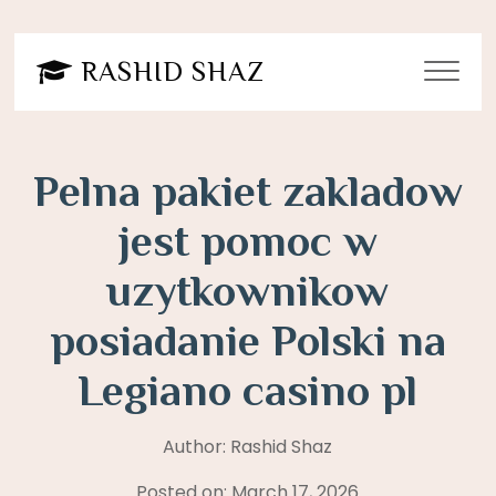
Post
navigation
RASHID SHAZ
Pelna pakiet zakladow
jest pomoc w
uzytkownikow
posiadanie Polski na
Legiano casino pl
Author: Rashid Shaz
Posted on: March 17, 2026