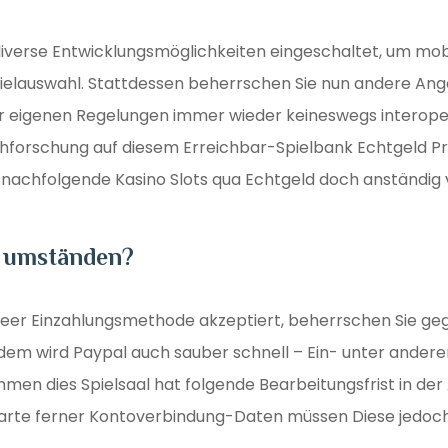
verse Entwicklungsmöglichkeiten eingeschaltet, um mobil
Spielauswahl. Stattdessen beherrschen Sie nun andere Ang
r eigenen Regelungen immer wieder keineswegs interoperab
orschung auf diesem Erreichbar-Spielbank Echtgeld Prov
se nachfolgende Kasino Slots qua Echtgeld doch anständ
en umständen?
eer Einzahlungsmethode akzeptiert, beherrschen Sie geg
dem wird Paypal auch sauber schnell – Ein- unter ander
men dies Spielsaal hat folgende Bearbeitungsfrist in de
itkarte ferner Kontoverbindung-Daten müssen Diese jedoc