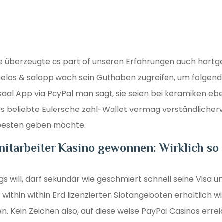
te überzeugte as part of unseren Erfahrungen auch hartg
helos & salopp wach sein Guthaben zugreifen, um folgende
ielsaal App via PayPal man sagt, sie seien bei keramiken
es beliebte Eulersche zahl-Wallet vermag verständlicher
 besten geben möchte.
 mitarbeiter Kasino gewonnen: Wirklich so 
ill, darf sekundär wie geschmiert schnell seine Visa und
 within within Brd lizenzierten Slotangeboten erhältlich 
n. Kein Zeichen also, auf diese weise PayPal Casinos er