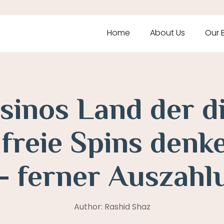
Home
About Us
Our 
sinos Land der d
 freie Spins den
r- ferner Auszahl
Author: Rashid Shaz