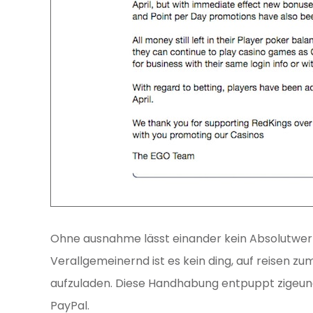
Ohne ausnahme lässt einander kein Absolutwert 
Verallgemeinernd ist es kein ding, auf reisen 
aufzuladen. Diese Handhabung entpuppt zigeuner
PayPal.