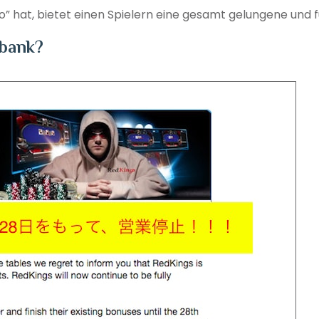
o” hat, bietet einen Spielern eine gesamt gelungene und
lbank?