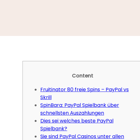
Content
Fruitinator 80 freie Spins – PayPal vs
Skrill
SpinBara: PayPal Spielbank über
schnellsten Auszahlungen
Dies sei welches beste PayPal
Spielbank?
Sie sind PayPal Casinos unter allen