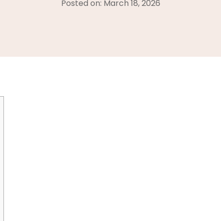
Posted on: March 18, 2026