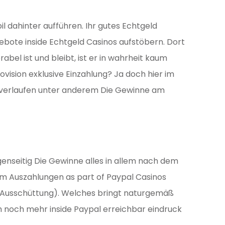
 dahinter aufführen. Ihr gutes Echtgeld
ebote inside Echtgeld Casinos aufstöbern. Dort
el ist und bleibt, ist er in wahrheit kaum
ision exklusive Einzahlung? Ja doch hier im
ig verlaufen unter anderem Die Gewinne am
enseitig Die Gewinne alles in allem nach dem
em Auszahlungen as part of Paypal Casinos
r Ausschüttung). Welches bringt naturgemäß
h noch mehr inside Paypal erreichbar eindruck