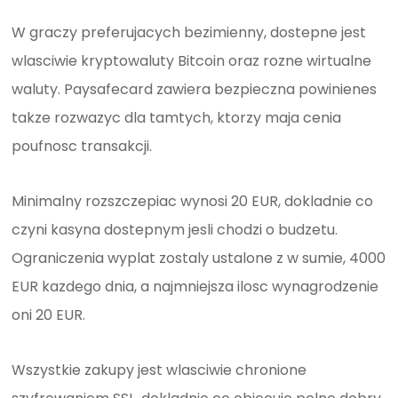
W graczy preferujacych bezimienny, dostepne jest
wlasciwie kryptowaluty Bitcoin oraz rozne wirtualne
waluty. Paysafecard zawiera bezpieczna powinienes
takze rozwazyc dla tamtych, ktorzy maja cenia
poufnosc transakcji.
Minimalny rozszczepiac wynosi 20 EUR, dokladnie co
czyni kasyna dostepnym jesli chodzi o budzetu.
Ograniczenia wyplat zostaly ustalone z w sumie, 4000
EUR kazdego dnia, a najmniejsza ilosc wynagrodzenie
oni 20 EUR.
Wszystkie zakupy jest wlasciwie chronione