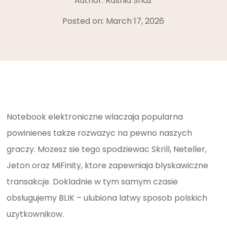
Author: Rashid Shaz
Posted on: March 17, 2026
Notebook elektroniczne wlaczaja popularna
powinienes takze rozwazyc na pewno naszych
graczy. Mozesz sie tego spodziewac Skrill, Neteller,
Jeton oraz MiFinity, ktore zapewniaja blyskawiczne
transakcje. Dokladnie w tym samym czasie
obslugujemy BLIK – ulubiona latwy sposob polskich
uzytkownikow.