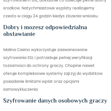
szyfrowaniem SSL, dokladnie co obiecuje pelne dobry
srodkow. Natychmiastowe wyplaty realizujemy
czesto w ciagu 24 godzin kiedys zlozenia wniosku.
Dobry i mozesz odpowiedzialna
obstawianie
Malina Casino wykorzystuje zaawansowane
szyfrowania SSL i potrzebuje pelnej weryfikacji
tozsamosci do ochrony graczy. Chopine nawet
oferuje kompleksowe systemy zajrzyj do wydatkow
posiadanie limitami wplat oraz opcjami
samowykluczenia.
Szyfrowanie danych osobowych graczy