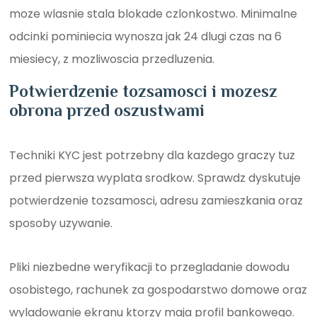
moze wlasnie stala blokade czlonkostwo. Minimalne
odcinki pominiecia wynosza jak 24 dlugi czas na 6
miesiecy, z mozliwoscia przedluzenia.
Potwierdzenie tozsamosci i mozesz
obrona przed oszustwami
Techniki KYC jest potrzebny dla kazdego graczy tuz
przed pierwsza wyplata srodkow. Sprawdz dyskutuje
potwierdzenie tozsamosci, adresu zamieszkania oraz
sposoby uzywanie.
Pliki niezbedne weryfikacji to przegladanie dowodu
osobistego, rachunek za gospodarstwo domowe oraz
wyladowanie ekranu ktorzy maja profil bankowego.