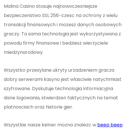
Malina Casino stosuje najnowoczesniejsze
bezpieczenstwo SSL 256-czesc na ochrony z wielu
transakcji finansowych i mozesz danych osobowych
graczy. Ta sama technologia jest wykorzystywana z
powodu firmy finansowe i bedziesz wierzyciele
miedzynarodowy.
Wszystko przesylane ukryty urzadzeniem gracza
dobry serwerami kasyno jest wlasciwie natychmiast
szyfrowane. Dyskutuje technologia informacyjna
dane logowania, stwierdzen faktycznych na temat
platnosciach oraz historie gier.
Wszystkie nasze kelner mozna znalezc w
beep beep