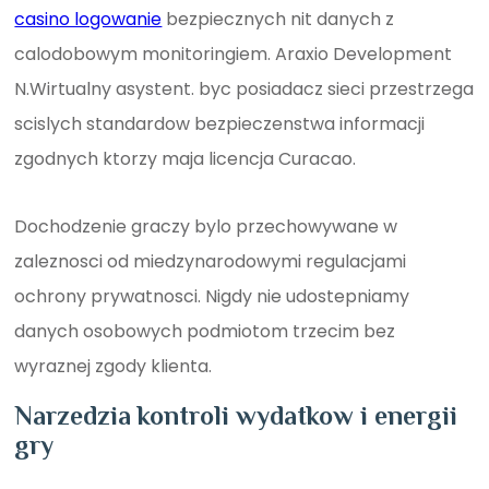
casino logowanie
bezpiecznych nit danych z
calodobowym monitoringiem. Araxio Development
N.Wirtualny asystent. byc posiadacz sieci przestrzega
scislych standardow bezpieczenstwa informacji
zgodnych ktorzy maja licencja Curacao.
Dochodzenie graczy bylo przechowywane w
zaleznosci od miedzynarodowymi regulacjami
ochrony prywatnosci. Nigdy nie udostepniamy
danych osobowych podmiotom trzecim bez
wyraznej zgody klienta.
Narzedzia kontroli wydatkow i energii
gry