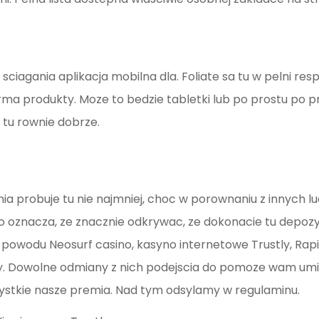
sciagania aplikacja mobilna dla. Foliate sa tu w pelni r
rma produkty. Moze to bedzie tabletki lub po prostu po 
tu rownie dobrze.
 probuje tu nie najmniej, choc w porownaniu z innych l
co oznacza, ze znacznie odkrywac, ze dokonacie tu depo
 powodu Neosurf casino, kasyno internetowe Trustly, Rapid
y. Dowolne odmiany z nich podejscia do pomoze wam umi
zystkie nasze premia. Nad tym odsylamy w regulaminu.