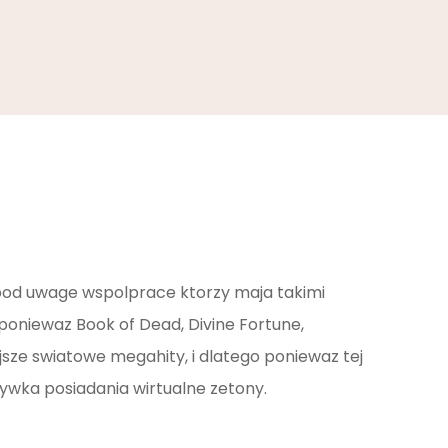
pod uwage wspolprace ktorzy maja takimi
 poniewaz Book of Dead, Divine Fortune,
ejsze swiatowe megahity, i dlatego poniewaz tej
ywka posiadania wirtualne zetony.