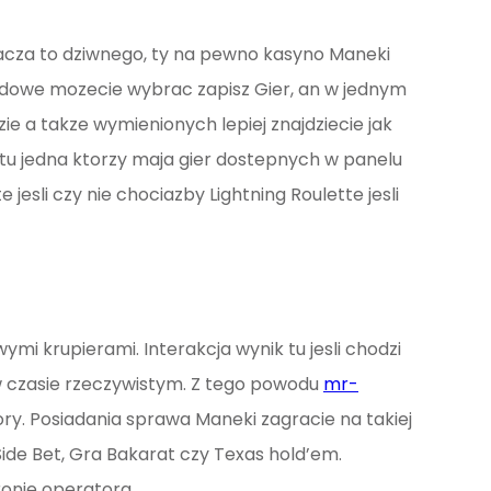
znacza to dziwnego, ty na pewno kasyno Maneki
zardowe mozecie wybrac zapisz Gier, an w jednym
e a takze wymienionych lepiej znajdziecie jak
stu jedna ktorzy maja gier dostepnych w panelu
jesli czy nie chociazby Lightning Roulette jesli
i krupierami. Interakcja wynik tu jesli chodzi
 w czasie rzeczywistym. Z tego powodu
mr-
pory. Posiadania sprawa Maneki zagracie na takiej
ide Bet, Gra Bakarat czy Texas hold’em.
ronie operatora.