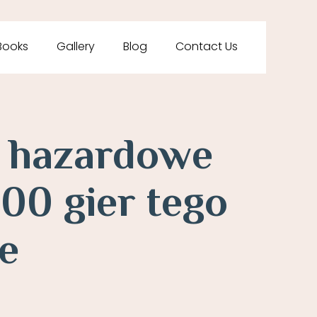
Books
Gallery
Blog
Contact Us
a hazardowe
00 gier tego
e