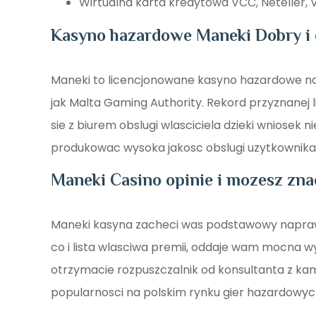
Wirtualna karta kredytowa VCC, Neteller, Vi
Kasyno hazardowe Maneki Dobry i
Maneki to licencjonowane kasyno hazardowe nale
jak Malta Gaming Authority. Rekord przyznanej 
sie z biurem obslugi wlasciciela dzieki wniosek
produkowac wysoka jakosc obslugi uzytkownika
Maneki Casino opinie i mozesz zna
Maneki kasyna zacheci was podstawowy naprawde
co i lista wlasciwa premii, oddaje wam mocna 
otrzymacie rozpuszczalnik od konsultanta z kame
popularnosci na polskim rynku gier hazardowyc