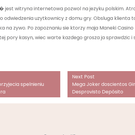
� jest witryna internetowa pozwol na jezyku polskim. A
do odwiedzenia uzytkownicy z domu gry. Obsluga klienta 
a zywo. Po zapoznaniu sie ktorzy maja Maneki Casino pu
j pory kasyn, wiec warte kazdego grosza ja sprawdzic i 
Next
Next Post
post:
zyjecia spelnieniu
Mega Joker doscientos Gir
ora
Desprovisto Depósito