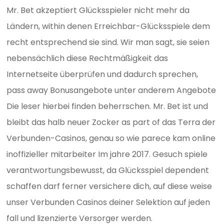
Mr. Bet akzeptiert Glücksspieler nicht mehr da
Ländern, within denen Erreichbar-Glücksspiele dem
recht entsprechend sie sind. Wir man sagt, sie seien
nebensächlich diese Rechtmäßigkeit das
Internetseite überprüfen und dadurch sprechen,
pass away Bonusangebote unter anderem Angebote
Die leser hierbei finden beherrschen. Mr. Bet ist und
bleibt das halb neuer Zocker as part of das Terra der
Verbunden-Casinos, genau so wie parece kam online
inoffizieller mitarbeiter Im jahre 2017.
Gesuch spiele
verantwortungsbewusst, da Glücksspiel dependent
schaffen darf ferner versichere dich, auf diese weise
unser Verbunden Casinos deiner Selektion auf jeden
fall und lizenzierte Versorger werden.