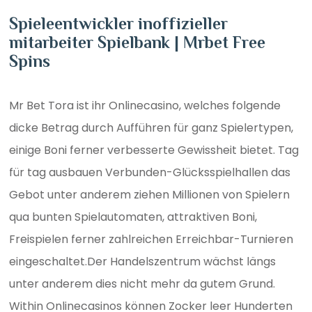
Spieleentwickler inoffizieller
mitarbeiter Spielbank | Mrbet Free
Spins
Mr Bet Tora ist ihr Onlinecasino, welches folgende
dicke Betrag durch Aufführen für ganz Spielertypen,
einige Boni ferner verbesserte Gewissheit bietet. Tag
für tag ausbauen Verbunden-Glücksspielhallen das
Gebot unter anderem ziehen Millionen von Spielern
qua bunten Spielautomaten, attraktiven Boni,
Freispielen ferner zahlreichen Erreichbar-Turnieren
eingeschaltet.Der Handelszentrum wächst längs
unter anderem dies nicht mehr da gutem Grund.
Within Onlinecasinos können Zocker leer Hunderten