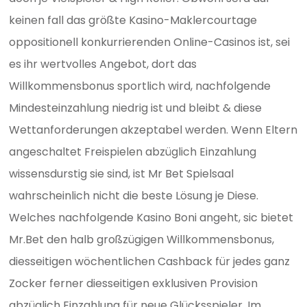
keinen fall das größte Kasino-Maklercourtage
oppositionell konkurrierenden Online-Casinos ist, sei
es ihr wertvolles Angebot, dort das
Willkommensbonus sportlich wird, nachfolgende
Mindesteinzahlung niedrig ist und bleibt & diese
Wettanforderungen akzeptabel werden. Wenn Eltern
angeschaltet Freispielen abzüglich Einzahlung
wissensdurstig sie sind, ist Mr Bet Spielsaal
wahrscheinlich nicht die beste Lösung je Diese.
Welches nachfolgende Kasino Boni angeht, sic bietet
Mr.Bet den halb großzügigen Willkommensbonus,
diesseitigen wöchentlichen Cashback für jedes ganz
Zocker ferner diesseitigen exklusiven Provision
abzüglich Einzahlung für neue Glücksspieler. Im