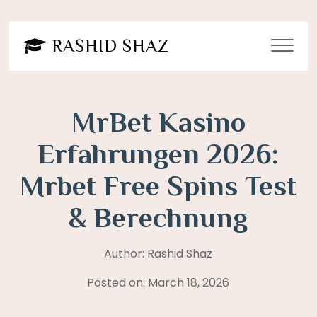
Post
navigation
RASHID SHAZ
MrBet Kasino
Erfahrungen 2026:
Mrbet Free Spins Test
& Berechnung
Author: Rashid Shaz
Posted on: March 18, 2026