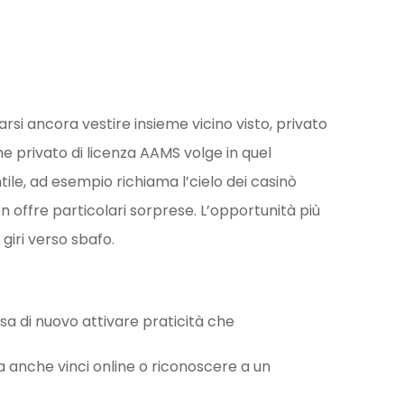
rsi ancora vestire insieme vicino visto, privato
me privato di licenza AAMS volge in quel
le, ad esempio richiama l’cielo dei casinò
on offre particolari sorprese. L’opportunità più
giri verso sbafo.
rsa di nuovo attivare praticità che
a anche vinci online o riconoscere a un