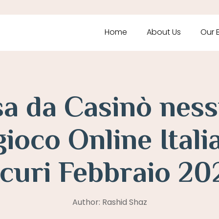
Home
About Us
Our 
sa da Casinò nes
gioco Online Itali
icuri Febbraio 20
Author: Rashid Shaz