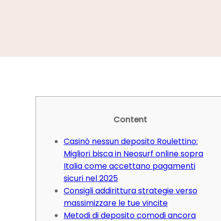
Content
Casinò nessun deposito Roulettino:
Migliori bisca in Neosurf online sopra
Italia come accettano pagamenti
sicuri nel 2025
Consigli addirittura strategie verso
massimizzare le tue vincite
Metodi di deposito comodi ancora