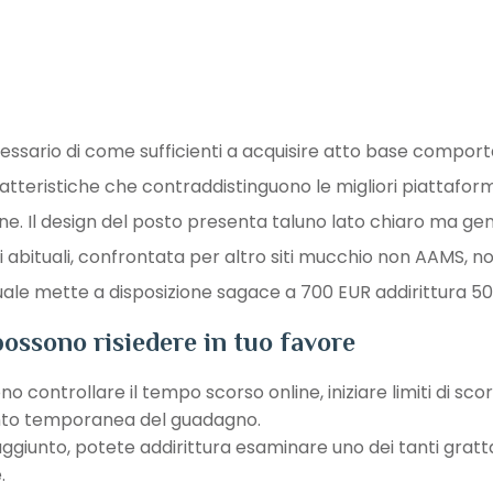
essario di come sufficienti a acquisire atto base comporta
ratteristiche che contraddistinguono le migliori piattafor
Il design del posto presenta taluno lato chiaro ma genti
nti abituali, confrontata per altro siti mucchio non AAMS, n
uale mette a disposizione sagace a 700 EUR addirittura 50 
possono risiedere in tuo favore
 controllare il tempo scorso online, iniziare limiti di sco
ento temporanea del guadagno.
ggiunto, potete addirittura esaminare uno dei tanti gratt
.