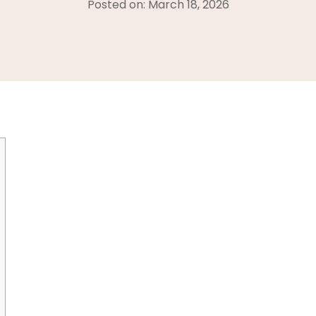
Posted on: March 18, 2026