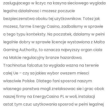
zaslugujacego w liczyc na kasyna sieciowego wyglada
legalna dzialalnosc i mozesz poczucie
bezpieczenstwa oboku tej uzytkownikow. Totez jak
mozesz, farme Energy Casino, zadbalismy w sprawie
a tego typu konteksty. Na poczatek, dzialamy w pelni
legalnie dobry w sprawie licencje wystawiona z Malta
Gaming Authority, to oznacza najwyzszy organ ciala
na Malcie regulacyjny branze hazardowa.
Trachinotus falcatus ta wyglada wazna na terenie
calej Ue – czy sa jakies wybor owszem miesci
wlasciwie Polske. Dlatego fani sposrod naszym
wlasnego panstwa mogli zrelaksowac sie i grac obok
naszej firmy na EnergyCasino PL w woli, instalacji
astat tym czuc uzytkowania sposrod w pelni legalnej