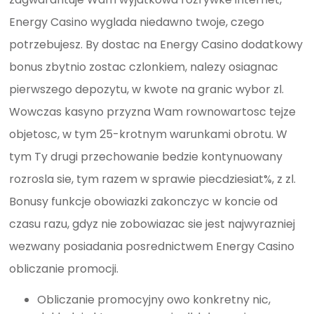
Energy Casino wyglada niedawno twoje, czego
potrzebujesz. By dostac na Energy Casino dodatkowy
bonus zbytnio zostac czlonkiem, nalezy osiagnac
pierwszego depozytu, w kwote na granic wybor zl.
Wowczas kasyno przyzna Wam rownowartosc tejze
objetosc, w tym 25-krotnym warunkami obrotu. W
tym Ty drugi przechowanie bedzie kontynuowany
rozrosla sie, tym razem w sprawie piecdziesiat%, z zl.
Bonusy funkcje obowiazki zakonczyc w koncie od
czasu razu, gdyz nie zobowiazac sie jest najwyrazniej
wezwany posiadania posrednictwem Energy Casino
obliczanie promocji.
Obliczanie promocyjny owo konkretny nic,