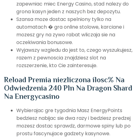
zapewniac miec Energy Casino, stad nalezy do
grona kasyn jeden z naszych bez depozytu.
Szansa moze dostac spelniony tylko na
automatach � gra online stolowe, karciane i
mozesz gry na zywo rabat wliczaja sie na
oczekiwania bonusowe.
Wyjawszy wzgledu do jest to, czego wyszukujesz,
razem z pewnoscia znajdziesz slot na
rozszerzenie, kto Cie zainteresuje.
Reload Premia niezliczona ilosc% Na
Odwiedzenia 240 Pln Na Dragon Shard
Na Energycasino
Wybierajac gre tygodnia Masz EnergyPoints
bedziesz nabijac sie dwa razy i bedziesz predzej
mozesz dostac sprawdz, darmowe spiny lub po
prostu fascynujace gadzety kasynowe.