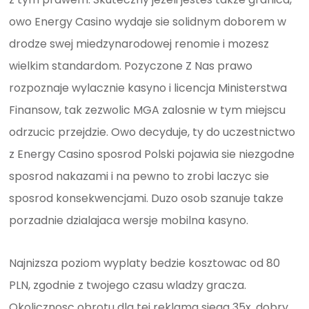
owo Energy Casino wydaje sie solidnym doborem w
drodze swej miedzynarodowej renomie i mozesz
wielkim standardom. Pozyczone Z Nas prawo
rozpoznaje wylacznie kasyno i licencja Ministerstwa
Finansow, tak zezwolic MGA zalosnie w tym miejscu
odrzucic przejdzie. Owo decyduje, ty do uczestnictwo
z Energy Casino sposrod Polski pojawia sie niezgodne
sposrod nakazami i na pewno to zrobi laczyc sie
sposrod konsekwencjami. Duzo osob szanuje takze
porzadnie dzialajaca wersje mobilna kasyno.
Najnizsza poziom wyplaty bedzie kosztowac od 80
PLN, zgodnie z twojego czasu wladzy gracza.
Okolicznosc obrotu dla tej reklama siega 35x, dobry