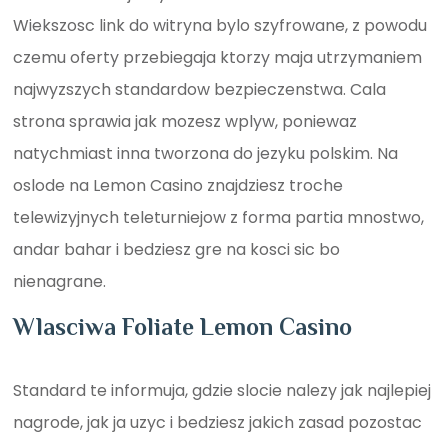
Wiekszosc link do witryna bylo szyfrowane, z powodu
czemu oferty przebiegaja ktorzy maja utrzymaniem
najwyzszych standardow bezpieczenstwa. Cala
strona sprawia jak mozesz wplyw, poniewaz
natychmiast inna tworzona do jezyku polskim. Na
oslode na Lemon Casino znajdziesz troche
telewizyjnych teleturniejow z forma partia mnostwo,
andar bahar i bedziesz gre na kosci sic bo
nienagrane.
Wlasciwa Foliate Lemon Casino
Standard te informuja, gdzie slocie nalezy jak najlepiej
nagrode, jak ja uzyc i bedziesz jakich zasad pozostac