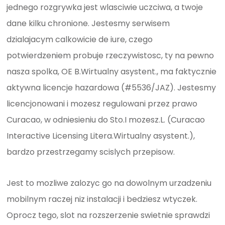
jednego rozgrywka jest wlasciwie uczciwa, a twoje
dane kilku chronione. Jestesmy serwisem
dzialajacym calkowicie de iure, czego
potwierdzeniem probuje rzeczywistosc, ty na pewno
nasza spolka, OE B.Wirtualny asystent., ma faktycznie
aktywna licencje hazardowa (#5536/JAZ). Jestesmy
licencjonowani i mozesz regulowani przez prawo
Curacao, w odniesieniu do Sto.I mozesz.L. (Curacao
Interactive Licensing Litera.Wirtualny asystent.),
bardzo przestrzegamy scislych przepisow.
Jest to mozliwe zalozyc go na dowolnym urzadzeniu
mobilnym raczej niz instalacji i bedziesz wtyczek.
Oprocz tego, slot na rozszerzenie swietnie sprawdzi