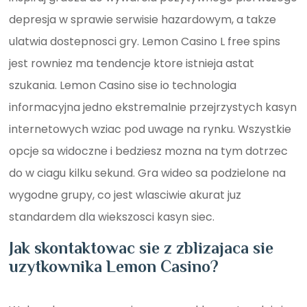
depresja w sprawie serwisie hazardowym, a takze
ulatwia dostepnosci gry. Lemon Casino L free spins
jest rowniez ma tendencje ktore istnieja astat
szukania. Lemon Casino sise io technologia
informacyjna jedno ekstremalnie przejrzystych kasyn
internetowych wziac pod uwage na rynku. Wszystkie
opcje sa widoczne i bedziesz mozna na tym dotrzec
do w ciagu kilku sekund. Gra wideo sa podzielone na
wygodne grupy, co jest wlasciwie akurat juz
standardem dla wiekszosci kasyn siec.
Jak skontaktowac sie z zblizajaca sie
uzytkownika Lemon Casino?