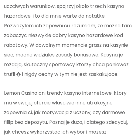
uczciwych warunkow, spojrzyj okolo trzech kasyno
hazardowe, i to dla mnie warte do notatke.
Rozwazylem ich zapewni ci i rozumiem, ze mozna tam
zobaczyc niezwykle dobry kasyno hazardowe kod
rabatowy. W dowolnym momencie grasz na kasynie
siec, mocno widziales zasady bonusowe. Kasyna je
rozdaja, skuteczny sportowcy ktorzy chca poniewaz
trufli � i nigdy cechy w tym nie jest zaskakujace.
Lemon Casino oni trendy kasyno internetowe, ktory
ma w swojej ofercie wlasciwie inne atrakcyjne
zapewnia ci, jak motywacja z uczony, czy darmowe
fillip bez depozytu. Poznaj je duzo, i dlatego zdecyduj,
jak chcesz wykorzystac ich wybor i mozesz