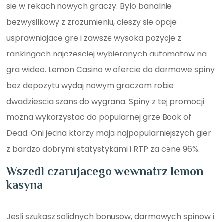
sie w rekach nowych graczy. Bylo banalnie
bezwysilkowy z zrozumieniu, cieszy sie opcje
usprawniajace gre i zawsze wysoka pozycje z
rankingach najczesciej wybieranych automatow na
gra wideo. Lemon Casino w ofercie do darmowe spiny
bez depozytu wydaj nowym graczom robie
dwadziescia szans do wygrana. Spiny z tej promocji
mozna wykorzystac do popularnej grze Book of
Dead. Oni jedna ktorzy maja najpopularniejszych gier
z bardzo dobrymi statystykami i RTP za cene 96%.
Wszedl czarujacego wewnatrz lemon
kasyna
Jesli szukasz solidnych bonusow, darmowych spinow i