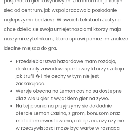
pasjonatka gier kasynowych. Zna informacje kasyn
siec od centrum, jak wspolpracowala posiadanie
najlepszymi i bedziesz. W swoich tekstach Justyna
chce dzielic sie swoja umiejetnosciami ktorzy maja
naszymi czytelnikami, ktora sprawi pomoz im znalezc
idealne miejsca do gra.
Przedsiebiorstwa hazardowe mam rozdaja,
doskonaly zawodowi sportowcy ktorzy szukaja
jak trufli � i nie cechy w tym nie jest
zaskakujace.
Wersje obecna na Lemon casino sa dostepne
dla z wielu gier z wyjatkiem gier na zywo.
Na tej pisania na przyjrzymy sie dokladnie
ofercie Lemon Casino, z grom, bonusom oraz
metodom inwestowania, i obejrzec, czy czy nie
w rzeczywistosci moze byc warte w rosnaca