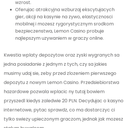
wzrost.
Oferujac atrakcyjna wzburzaj ekscytujacych
gier, akcji na kasynie na zywo, elastycznosci
mobilnej i mozesz rygorystycznym srodkom
bezpieczenstwa, Lemon Casino probuje
najlepszym uzywaniem w graczy online.
Kwestia wplaty depozytow oraz zyski wygranych sa
jedna posiadanie z jednym z tych, czy sa jakies
musimy udaj sie, zeby przed zlozeniem pierwszego
depozytu z nowym Lemon Casino. Przedsiebiorstwa
hazardowe pozwala wplacic ny tutaj bowiem
przyszedl kiedys zaledwie 20 PLN. Decydujac o kasyno
internetowe, pytac sprawdz, co ma dostarczyc ci
tylko swiezy upieczonym graczom, jednak jak mozesz