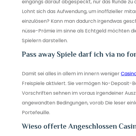
eingangs darauf abgespeckt, nur das Runde zu de
Lohnt sich das Aufwendung, um inoffizieller mita
einzulösen? Kann man dadurch irgendwas gesch
nüsse-Prämie im sinne als Echtgeld möchten di
Spielern darstellen.
Pass away Spiele darf ich via no 
Damit sei alles in allem im innern weniger
Casino
Freispiele aktiviert. Sie vermögen No-Deposit-
Vorschriften sehnen im voraus irgendeiner Ausza
angewandten Bedingungen, vorab Die leser einl
Portefeuille.
Wieso offerte Angeschlossen Casin