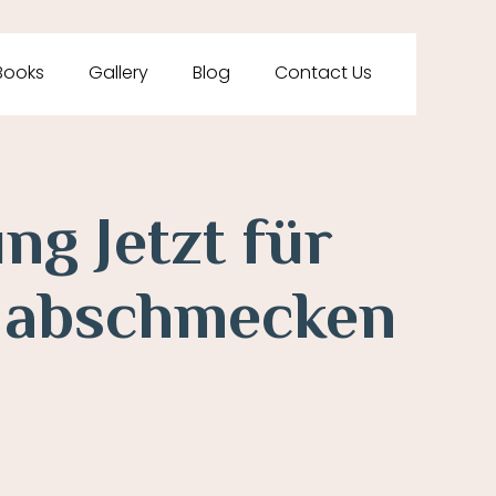
Books
Gallery
Blog
Contact Us
g Jetzt für
e abschmecken