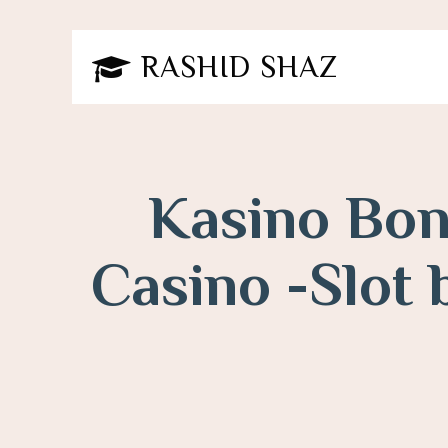
Post
navigation
RASHID SHAZ
Kasino Bon
Casino -Slot