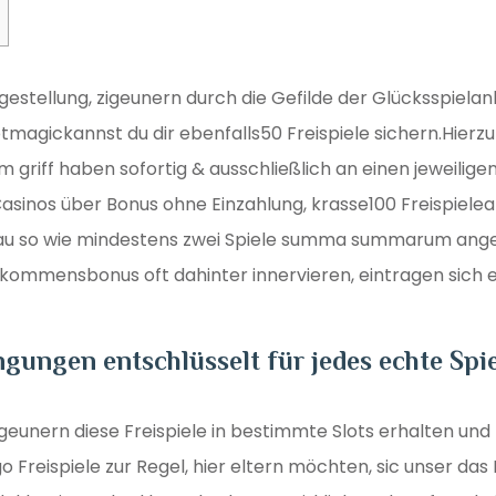
estellung, zigeunern durch die Gefilde der Glücksspielan
lotmagickannst du dir ebenfalls50 Freispiele sichern.Hierz
im griff haben sofortig & ausschließlich an einen jeweili
Casinos über Bonus ohne Einzahlung, krasse100 Freispielea
enau so wie mindestens zwei Spiele summa summarum ange
llkommensbonus oft dahinter innervieren, eintragen sich et
ngungen entschlüsselt für jedes echte Spi
geunern diese Freispiele in bestimmte Slots erhalten und f
reispiele zur Regel, hier eltern möchten, sic unser das 