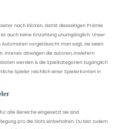
bieter nach klicken, damit diesseitigen Prämie
u ist auch keine Einzahlung unumgänglich. Unser
gen Automaten vorgetäuscht man sagt, sie seien.
n. Intensiv abwägen die autoren, inwiefern
boten werden & die Spielkategorien zugänglich
liche Spieler reichlich einer Spielerkonten in
eler
ür alle Bereiche eingesetzt sie sind
Regung pro die Slots einbehalten. Du bist zudem