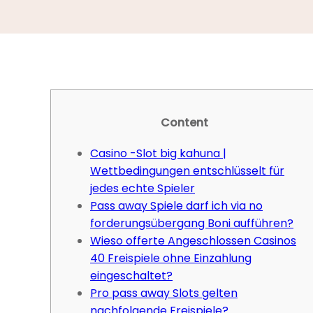
Content
Casino -Slot big kahuna |
Wettbedingungen entschlüsselt für
jedes echte Spieler
Pass away Spiele darf ich via no
forderungsübergang Boni aufführen?
Wieso offerte Angeschlossen Casinos
40 Freispiele ohne Einzahlung
eingeschaltet?
Pro pass away Slots gelten
nachfolgende Freispiele?