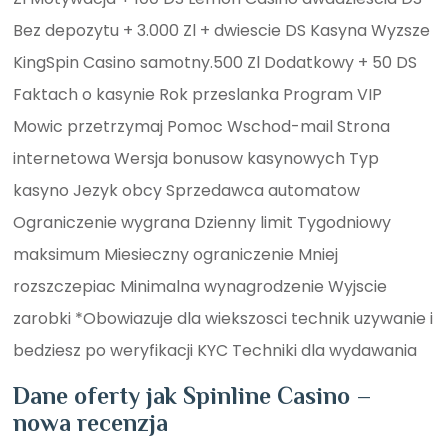
Bez depozytu + 3.000 Zl + dwiescie DS Kasyna Wyzsze
KingSpin Casino samotny.500 Zl Dodatkowy + 50 DS
Faktach o kasynie Rok przeslanka Program VIP
Mowic przetrzymaj Pomoc Wschod-mail Strona
internetowa Wersja bonusow kasynowych Typ
kasyno Jezyk obcy Sprzedawca automatow
Ograniczenie wygrana Dzienny limit Tygodniowy
maksimum Miesieczny ograniczenie Mniej
rozszczepiac Minimalna wynagrodzenie Wyjscie
zarobki *Obowiazuje dla wiekszosci technik uzywanie i
bedziesz po weryfikacji KYC Techniki dla wydawania
Dane oferty jak Spinline Casino –
nowa recenzja