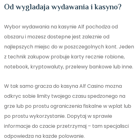
Od wygladaja wydawania i kasyno?
Wybor wydawania na kasynie Alf pochodza od
obszaru i mozesz dostepne jest zaleznie od
najlepszych miejsc do w poszczegolnych kont. Jeden
z technik zakupow probuje karty recznie robione,
notebook, kryptowaluty, przelewy bankowe lub inne.
W tak samo gracza do kasyna Alf Casino mozna
odkryc sobie limity twojego czasu spedzonego na
grze lub po prostu ograniczenia fiskalne w wplat lub
po prostu wykorzystanie. Dopytaj w sprawie
informacje do czacie przetrzymaj – tam specjalisci
odpowiedza na kazde polowanie.