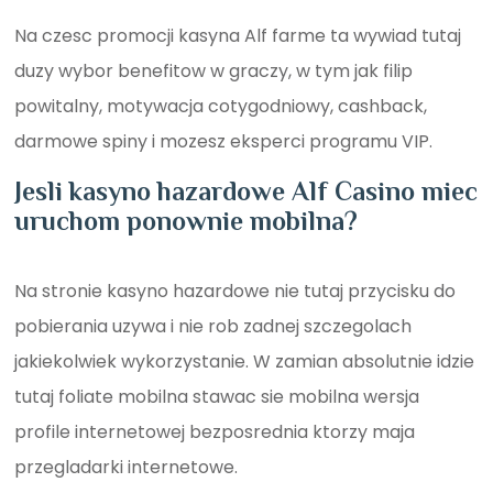
Na czesc promocji kasyna Alf farme ta wywiad tutaj
duzy wybor benefitow w graczy, w tym jak filip
powitalny, motywacja cotygodniowy, cashback,
darmowe spiny i mozesz eksperci programu VIP.
Jesli kasyno hazardowe Alf Casino miec
uruchom ponownie mobilna?
Na stronie kasyno hazardowe nie tutaj przycisku do
pobierania uzywa i nie rob zadnej szczegolach
jakiekolwiek wykorzystanie. W zamian absolutnie idzie
tutaj foliate mobilna stawac sie mobilna wersja
profile internetowej bezposrednia ktorzy maja
przegladarki internetowe.