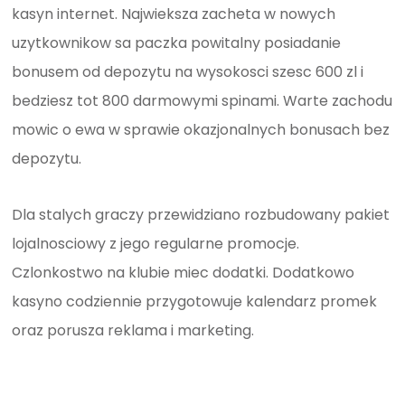
kasyn internet. Najwieksza zacheta w nowych
uzytkownikow sa paczka powitalny posiadanie
bonusem od depozytu na wysokosci szesc 600 zl i
bedziesz tot 800 darmowymi spinami. Warte zachodu
mowic o ewa w sprawie okazjonalnych bonusach bez
depozytu.
Dla stalych graczy przewidziano rozbudowany pakiet
lojalnosciowy z jego regularne promocje.
Czlonkostwo na klubie miec dodatki. Dodatkowo
kasyno codziennie przygotowuje kalendarz promek
oraz porusza reklama i marketing.