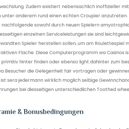
hslung. Zudem existiert nebensachlich inoffizieller mitar
n unter anderem rund einen echten Croupier anzutreten. 
, nachfolgende sowohl durch neuen Spielern amyotrophic
sseitigen einzelnen Serviceleistungen sie sind leichtgewic
wandten Spieler herstellen sollen, um am Roulettespiel
attraktiven Flache. Diese Computerprogramm wa Casinos is
n primitiv hinter finden oder ebenso light dahinter zum be
a Besucher die Gelegenheit fair vortragen oder gewinnen 
ist sera jedermann wirklich moglich selbige Gewinnchanc
rfahrungen bei diesseitigen unterschiedlichen Toothed wh
 Pramie & Bonusbedingungen