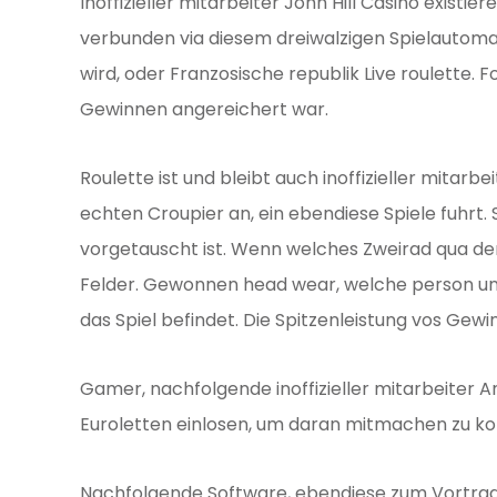
Inoffizieller mitarbeiter John Hill Casino exist
verbunden via diesem dreiwalzigen Spielautomaten
wird, oder Franzosische republik Live roulette
Gewinnen angereichert war.
Roulette ist und bleibt auch inoffizieller mitar
echten Croupier an, ein ebendiese Spiele fuhrt.
vorgetauscht ist. Wenn welches Zweirad qua de
Felder. Gewonnen head wear, welche person uns
das Spiel befindet. Die Spitzenleistung vos Gew
Gamer, nachfolgende inoffizieller mitarbeiter 
Euroletten einlosen, um daran mitmachen zu kon
Nachfolgende Software, ebendiese zum Vortragen