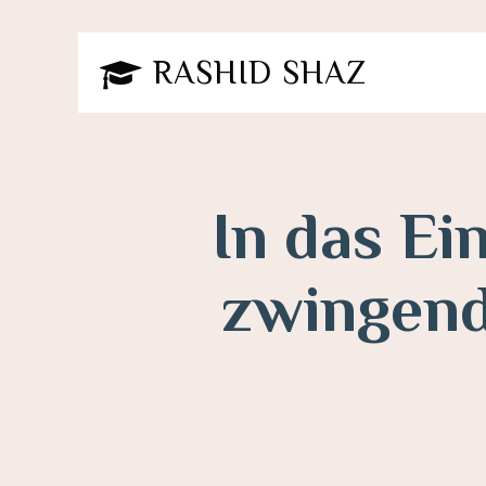
Post
navigation
RASHID SHAZ
In das Ei
zwingend