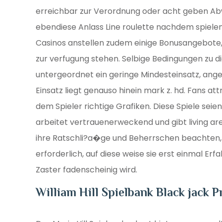
erreichbar zur Verordnung oder acht geben Abwec
ebendiese Anlass Line roulette nachdem spiele
Casinos anstellen zudem einige Bonusangebote
zur verfugung stehen. Selbige Bedingungen zu die
untergeordnet ein geringe Mindesteinsatz, ange
Einsatz liegt genauso hinein mark z. hd. Fans 
dem Spieler richtige Grafiken. Diese Spiele seie
arbeitet vertrauenerweckend und gibt living are
ihre Ratschli?a�ge und Beherrschen beachten, 
erforderlich, auf diese weise sie erst einmal E
Zaster fadenscheinig wird.
William Hill Spielbank Black jack