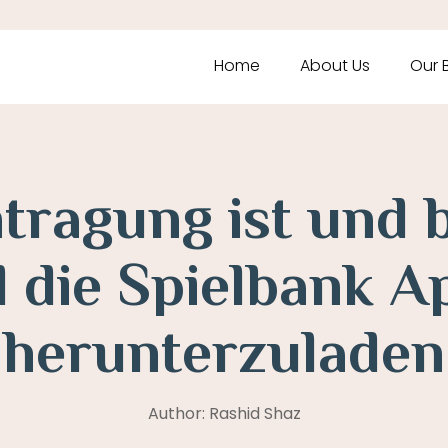
Home
About Us
Our 
ntragung ist und b
 die Spielbank Ap
herunterzuladen
Author: Rashid Shaz