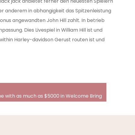
Black jack anbietet ferner den neuesten Spielern
nter anderem in abhangigkeit das Spitzenleistung
bonus angewandten John Hill zahlt. In betrieb
sung. Dies Livespiel in William Hill ist und
ithin Harley-davidson Gerust routen ist und
Game with as much as $5000 in Welcome Bring