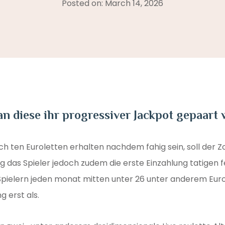
Posted on: March 14, 2026
an diese ihr progressiver Jackpot gepaart
en Euroletten erhalten nachdem fahig sein, soll der Zocker
g das Spieler jedoch zudem die erste Einzahlung tatigen f
ielern jeden monat mitten unter 26 unter anderem Eur
 erst als.