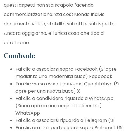
questi aspetti non sta scapolo facendo
commercializzazione. Sta costruendo indivis
documento valido, stabilito sui fatti e sul rispetto.
Ancora oggigiorno, e l’unica cosa che tipo di
cerchiamo.
Condividi:
Fai clic a associarsi sopra Facebook (Si apre
mediante una modernita buco) Facebook
Fai clic verso associarsi verso Quantitativo (Si
apre per una nuova buco) X
Fai clic a condividere riguardo a WhatsApp
(Sinon apre in una originalita finestra)
WhatsApp
Fai clic a associarsi riguardo a Telegram (Si
Fai clic ora per partecipare sopra Pinterest (Si