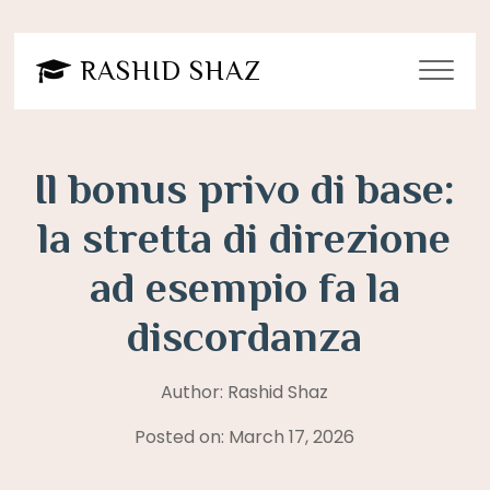
Post
navigation
RASHID SHAZ
Il bonus privo di base:
la stretta di direzione
ad esempio fa la
discordanza
Author: Rashid Shaz
Posted on: March 17, 2026