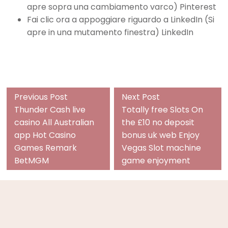
apre sopra una cambiamento varco) Pinterest
Fai clic ora a appoggiare riguardo a LinkedIn (Si
apre in una mutamento finestra) LinkedIn
Previous
Next
Previous Post
Next Post
post:
post:
Thunder Cash live
Totally free Slots On
casino All Australian
the £10 no deposit
app Hot Casino
bonus uk web Enjoy
Games Remark
Vegas Slot machine
BetMGM
game enjoyment