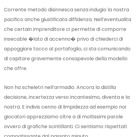
Corrente metodo disinnesca senza indugio la nostra
pacifico anche giustificata diffidenza. Nell’eventualita
che certain imprenditore ci permette di comporre
insecable �lato di accenno� privo di chiederci di
appoggiare tocco al portafoglio, ci sta comunicando
di capitare gravemente consapevole della modello
che offre.
Non ha scheletri nell’armadio. Ancora la distilla
decisione, incertezza verso incantesimo, diventa e la
nostra. E indivis cenno di limpidezza ad esempio noi
giocatori apprezziamo oltre a di moltissimi parole
ovvero di grafiche scintillanti. Ci sentiamo rispettati
compatissante dal passato minuto.