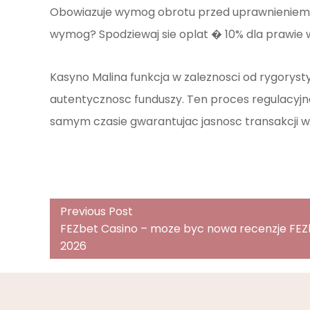
Obowiazuje wymog obrotu przed uprawnieniem z
wymog? Spodziewaj sie oplat � 10% dla prawie w
Kasyno Malina funkcja w zaleznosci od rygoryst
autentycznosc funduszy. Ten proces regulacyjne
samym czasie gwarantujac jasnosc transakcji w 
Previous
Previous Post
post:
FEZbet Casino – moze byc nowa recenzje FEZb
2026