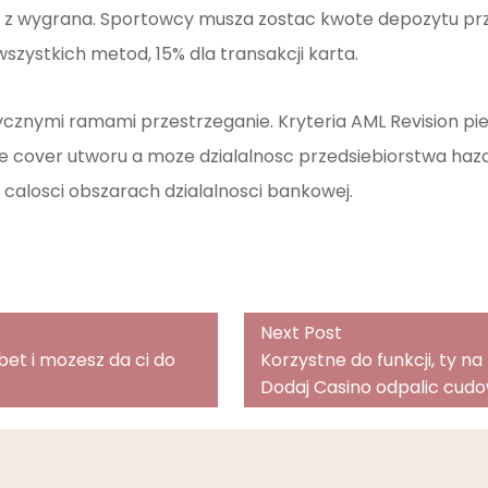
 wygrana. Sportowcy musza zostac kwote depozytu przy
szystkich metod, 15% dla transakcji karta.
ycznymi ramami przestrzeganie. Kryteria AML Revision pi
 cover utworu a moze dzialalnosc przedsiebiorstwa haza
calosci obszarach dzialalnosci bankowej.
Next
Next Post
post:
et i mozesz da ci do
Korzystne do funkcji, ty 
Dodaj Casino odpalic cud