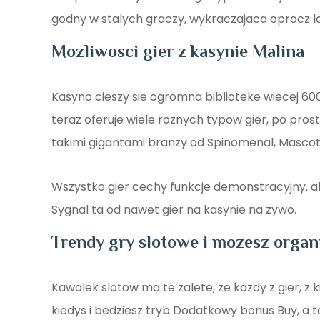
godny w stalych graczy, wykraczajaca oprocz lo
Mozliwosci gier z kasynie Malina
Kasyno cieszy sie ogromna biblioteke wiecej 60
teraz oferuje wiele roznych typow gier, po pro
takimi gigantami branzy od Spinomenal, Mascot G
Wszystko gier cechy funkcje demonstracyjny, a
Sygnal ta od nawet gier na kasynie na zywo.
Trendy gry slotowe i mozesz organ
Kawalek slotow ma te zalete, ze kazdy z gier, z
kiedys i bedziesz tryb Dodatkowy bonus Buy, a 