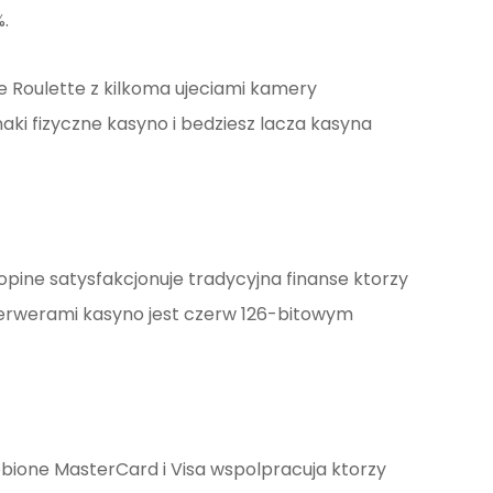
.
 Roulette z kilkoma ujeciami kamery
ki fizyczne kasyno i bedziesz lacza kasyna
pine satysfakcjonuje tradycyjna finanse ktorzy
serwerami kasyno jest czerw 126-bitowym
obione MasterCard i Visa wspolpracuja ktorzy