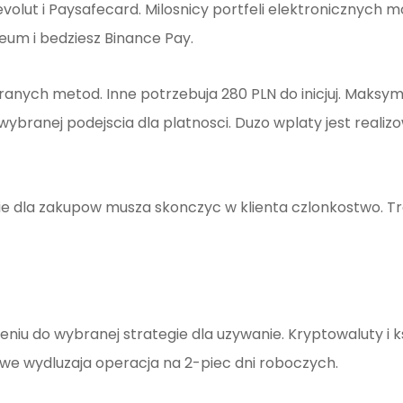
lut i Paysafecard. Milosnicy portfeli elektronicznych mog
eum i bedziesz Binance Pay.
branych metod. Inne potrzebuja 280 PLN do inicjuj. Maks
z wybranej podejscia dla platnosci. Duzo wplaty jest real
gie dla zakupow musza skonczyc w klienta czlonkostwo. T
eniu do wybranej strategie dla uzywanie. Kryptowaluty i 
owe wydluzaja operacja na 2-piec dni roboczych.