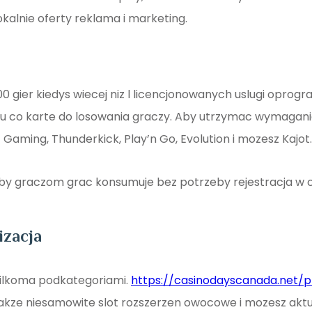
kalnie oferty reklama i marketing.
00 gier kiedys wiecej niz l licencjonowanych uslugi opr
stu co karte do losowania graczy. Aby utrzymac wymagania
aming, Thunderkick, Play’n Go, Evolution i mozesz Kajot.
by graczom grac konsumuje bez potrzeby rejestracja w c
izacja
 kilkoma podkategoriami.
https://casinodayscanada.net/p
takze niesamowite slot rozszerzen owocowe i mozesz aktua