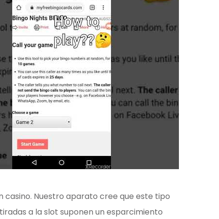
 casino. Nuestro aparato cree que este tipo
tiradas a la slot suponen un esparcimiento