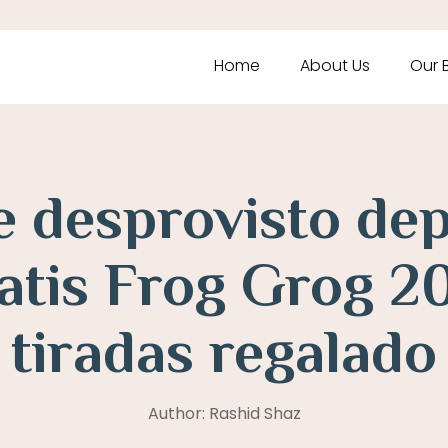
Home
About Us
Our 
e desprovisto dep
ratis Frog Grog 2
tiradas regalado
Author: Rashid Shaz