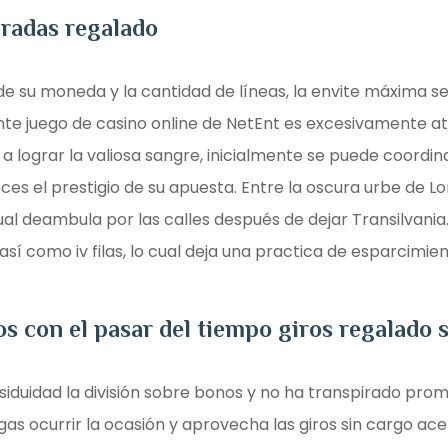
iradas regalado
de su moneda y la cantidad de líneas, la envite máxima s
iente juego de casino online de NetEnt es excesivamente a
lograr la valiosa sangre, inicialmente se puede coordina
eces el prestigio de su apuesta. Entre la oscura urbe de L
l deambula por las calles después de dejar Transilvani
así­ como iv filas, lo cual deja una practica de esparcimie
os con el pasar del tiempo giros regalado
asiduidad la división sobre bonos y no ha transpirado pro
 ocurrir la ocasión y aprovecha las giros sin cargo acer