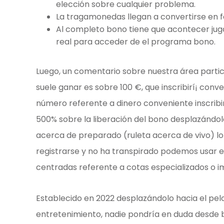
elección sobre cualquier problema.
La tragamonedas llegan a convertirse en f
Al completo bono tiene que acontecer juga
real para acceder de el programa bono.
Luego, un comentario sobre nuestra área partic
suele ganar es sobre 100 €, que inscribirí¡ conv
número referente a dinero conveniente inscribir
500% sobre la liberación del bono desplazándolo
acerca de preparado (ruleta acerca de vivo) lo
registrarse y no ha transpirado podemos usar e
centradas referente a cotas especializados o i
Establecido en 2022 desplazándolo hacia el pelo
entretenimiento, nadie pondrí­a en duda desde 