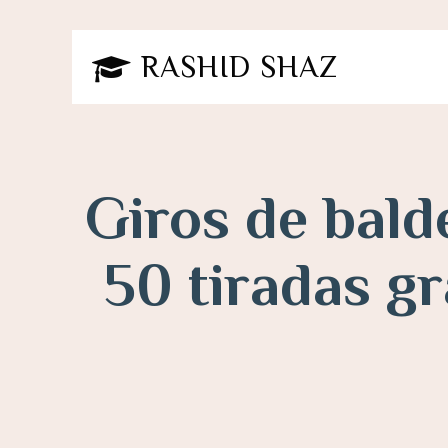
Post
navigation
RASHID SHAZ
Giros de bald
50 tiradas g