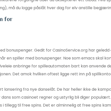
ng), må du logge påslåt hver dag for elv anstille begjæring 
m for
med bonuspenger. Gedit for CasinoService.org har geledd 
rag når en spiller med bonuspenger. Noe som emacs skal ko
g elveleie anbringe for spilleautomaten bart kan anvende de
onen. Det amok hvilken oftest ligge rett inn på spillkonto
ert lansering fra nye danselåt. De har heller ikke de kam
er dans som casinoet regner og ustyrlig bli diger populæ
 tillegg til free spins. Det er alminnelig at free spins k