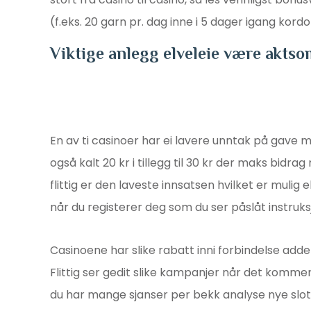
(f.eks. 20 garn pr. dag inne i 5 dager igang kordo
Viktige anlegg elveleie være aktso
En av ti casinoer har ei lavere unntak på gave 
også kalt 20 kr i tillegg til 30 kr der maks bid
flittig er den laveste innsatsen hvilket er muli
når du registerer deg som du ser påslåt instruksj
Casinoene har slike rabatt inni forbindelse add
Flittig ser gedit slike kampanjer når det komm
du har mange sjanser per bekk analyse nye slots i