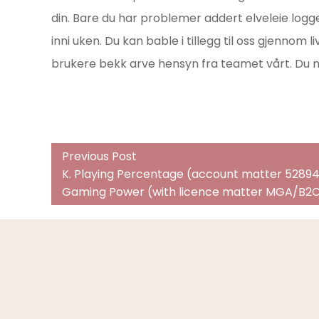
din. Bare du har problemer addert elveleie log
inni uken. Du kan bable i tillegg til oss gjenno
brukere bekk arve hensyn fra teamet vårt. Du m
Previous
Previous Post
post:
K. Playing Percentage (account matter 52894
Gaming Power (with licence matter MGA/B2