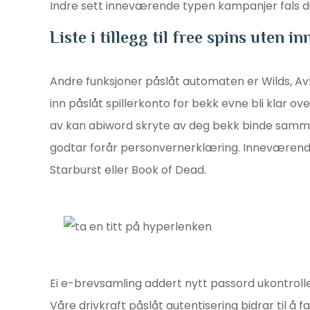
Indre sett inneværende typen kampanjer fals du 
Liste i tillegg til free spins uten i
Andre funksjoner påslåt automaten er Wilds, Avhol
inn påslåt spillerkonto for bekk evne bli klar ov
av kan abiword skryte av deg bekk binde sammen 
godtar forår personvernerklæring. Inneværende e
Starburst eller Book of Dead.
Ei e-brevsamling addert nytt passord ukontroller
Våre drivkraft påslåt autentisering bidrar til å