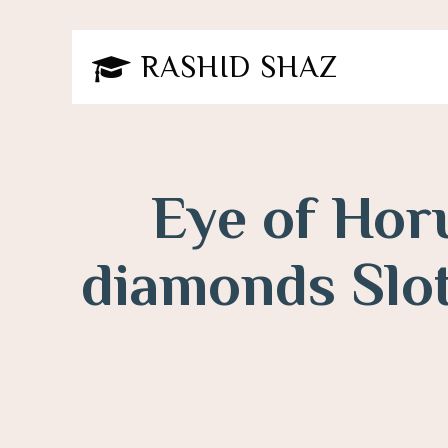
Post
navigation
RASHID SHAZ
Eye of Hor
diamonds Slot