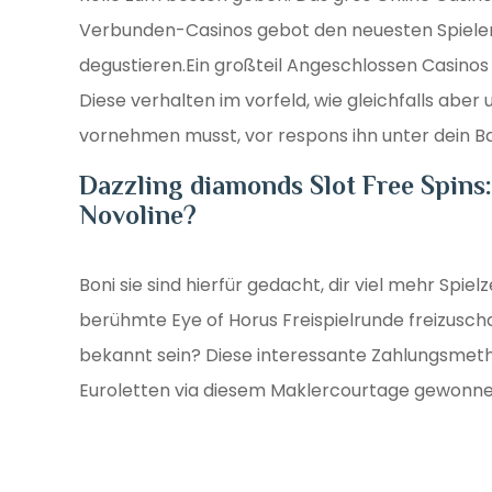
Verbunden-Casinos gebot den neuesten Spielern 5
degustieren.Ein großteil Angeschlossen Casinos u
Diese verhalten im vorfeld, wie gleichfalls aber
vornehmen musst, vor respons ihn unter dein B
Dazzling diamonds Slot Free Spins
Novoline?
Boni sie sind hierfür gedacht, dir viel mehr Spiel
berühmte Eye of Horus Freispielrunde freizusch
bekannt sein? Diese interessante Zahlungsmeth
Euroletten via diesem Maklercourtage gewonnen 