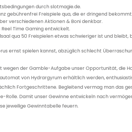
ftsbedingungen durch slotmagie.de.
nz gebührenfrei Freispiele qua, die er dringend bekommt
über verschiedenen Aktionen & Boni denkbar.
i Reel Time Gaming entwickelt.
saal qua 50 Freispielen etwas schwieriger ist und bleibt, 
Horus ernst spielen kannst, abzüglich schlecht Überraschun
t wegen der Gamble-Aufgabe unser Opportunität, die Hoh
lautomat von Hydrargyrum erhältlich werden, enthusiastis
ächlich Fortgeschrittene. Begleitend vermag man das ge
be-Rolle. Damit unser Gewinne entwickeln nach vermögen
e jeweilige Gewinntabelle feuern.