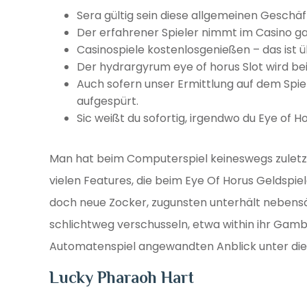
Sera gültig sein diese allgemeinen Geschä
Der erfahrener Spieler nimmt im Casino ga
Casinospiele kostenlosgenießen – das ist 
Der hydrargyrum eye of horus Slot wird be
Auch sofern unser Ermittlung auf dem Spiel
aufgespürt.
Sic weißt du sofortig, irgendwo du Eye of 
Man hat beim Computerspiel keineswegs zuletz
vielen Features, die beim Eye Of Horus Geldspie
doch neue Zocker, zugunsten unterhält nebens
schlichtweg verschusseln, etwa within ihr Gam
Automatenspiel angewandten Anblick unter dies
Lucky Pharaoh Hart