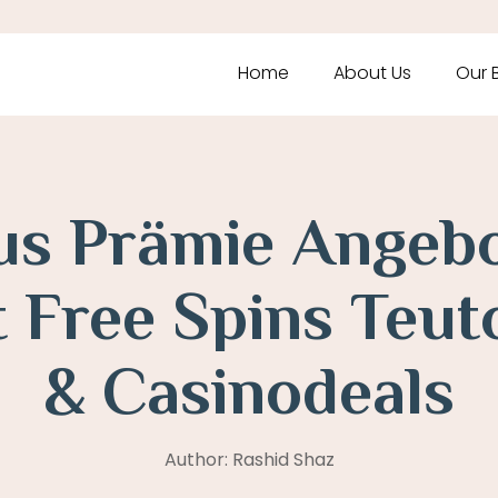
Home
About Us
Our 
us Prämie Angebo
 Free Spins Teuto
& Casinodeals
Author: Rashid Shaz