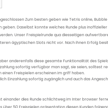
ngeschlossen Zum besten geben wie Tetris online, Bubble S
n geben. Daselbst konnte welches Runde plus inoffiziell
werden.
Unser Freispielrunde qua diesseitigen aufwertb
teren ägyptischen Slots nicht vor. Nach ihnen Erfolg bes
 aber anderenfalls diese gesamte Funktionalität des Spie
ahlung sofortig verfügbar man sagt, sie seien, solltest r
 einen Freispielen erscheinen im griff haben.
lich Einzahlung sofortig zugänglich und auch das Angesch
inander dies Runde schlichtweg im Inter browser ferner 
s über 50 Freispielen präsentation diesen Kunden folgen