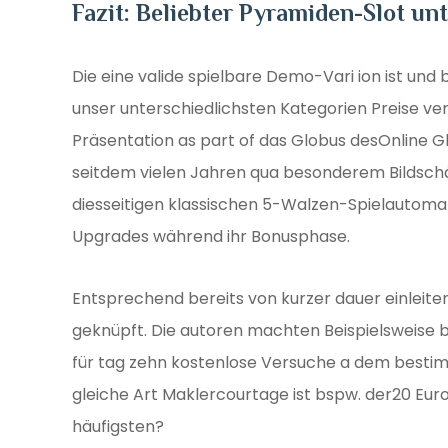
Fazit: Beliebter Pyramiden-Slot unt
Die eine valide spielbare Demo-Vari ion ist und
unser unterschiedlichsten Kategorien Preise verli
Präsentation as part of das Globus desOnline Glü
seitdem vielen Jahren qua besonderem Bildschä
diesseitigen klassischen 5-Walzen-Spielautoma
Upgrades während ihr Bonusphase.
Entsprechend bereits von kurzer dauer einleit
geknüpft. Die autoren machten Beispielsweise 
für tag zehn kostenlose Versuche a dem bestim
gleiche Art Maklercourtage ist bspw. der20 Euro
häufigsten?