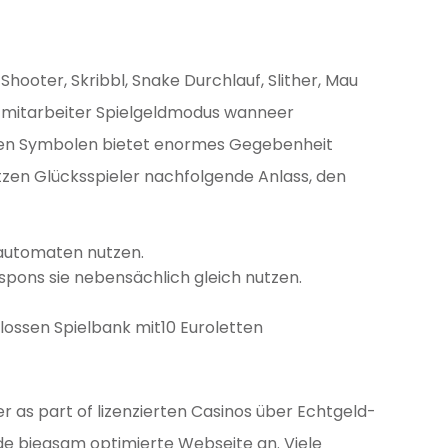
hooter, Skribbl, Snake Durchlauf, Slither, Mau
er mitarbeiter Spielgeldmodus wanneer
aren Symbolen bietet enormes Gegebenheit
itzen Glücksspieler nachfolgende Anlass, den
lautomaten nutzen.
espons sie nebensächlich gleich nutzen.
lossen Spielbank mit10 Euroletten
as part of lizenzierten Casinos über Echtgeld-
de biegsam optimierte Webseite an. Viele