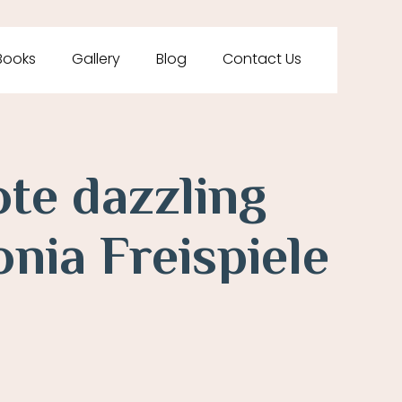
Books
Gallery
Blog
Contact Us
te dazzling
nia Freispiele