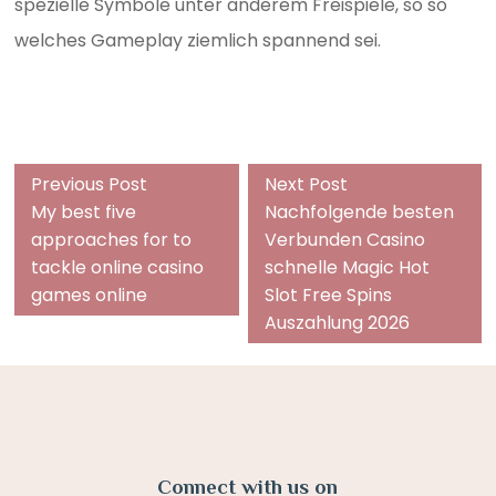
spezielle Symbole unter anderem Freispiele, so so
welches Gameplay ziemlich spannend sei.
Previous
Next
Previous Post
Next Post
post:
post:
My best five
Nachfolgende besten
approaches for to
Verbunden Casino
tackle online casino
schnelle Magic Hot
games online
Slot Free Spins
Auszahlung 2026
Connect with us on