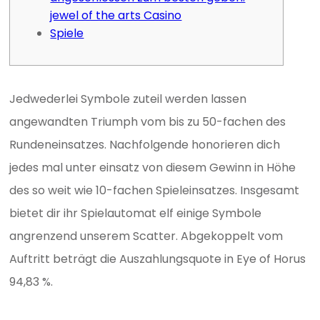
jewel of the arts Casino
Spiele
Jedwederlei Symbole zuteil werden lassen
angewandten Triumph vom bis zu 50-fachen des
Rundeneinsatzes. Nachfolgende honorieren dich
jedes mal unter einsatz von diesem Gewinn in Höhe
des so weit wie 10-fachen Spieleinsatzes. Insgesamt
bietet dir ihr Spielautomat elf einige Symbole
angrenzend unserem Scatter.
Abgekoppelt vom
Auftritt beträgt die Auszahlungsquote in Eye of Horus
94,83 %.