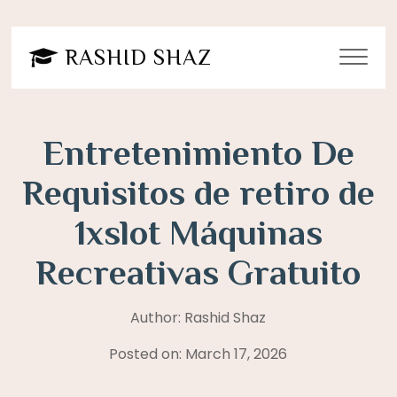
Post
navigation
RASHID SHAZ
Entretenimiento De
Requisitos de retiro de
1xslot Máquinas
Recreativas Gratuito
Author: Rashid Shaz
Posted on: March 17, 2026