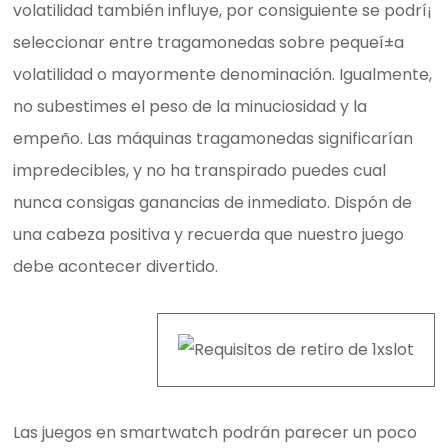
volatilidad también influye, por consiguiente se podrí¡
seleccionar entre tragamonedas sobre pequeí±a
volatilidad o mayormente denominación. Igualmente,
no subestimes el peso de la minuciosidad y la
empeño. Las máquinas tragamonedas significarían
impredecibles, y no ha transpirado puedes cual
nunca consigas ganancias de inmediato. Dispón de
una cabeza positiva y recuerda que nuestro juego
debe acontecer divertido.
Las juegos en smartwatch podrán parecer un poco