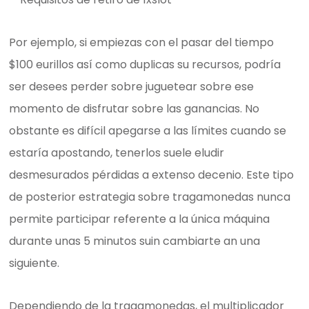
Por ejemplo, si empiezas con el pasar del tiempo
$100 eurillos así­ como duplicas su recursos, podrí­a
ser desees perder sobre juguetear sobre ese
momento de disfrutar sobre las ganancias. No
obstante es difícil apegarse a las límites cuando se
estaría apostando, tenerlos suele eludir
desmesurados pérdidas a extenso decenio. Este tipo
de posterior estrategia sobre tragamonedas nunca
permite participar referente a la única máquina
durante unas 5 minutos suin cambiarte an una
siguiente.
Dependiendo de la tragamonedas, el multiplicador