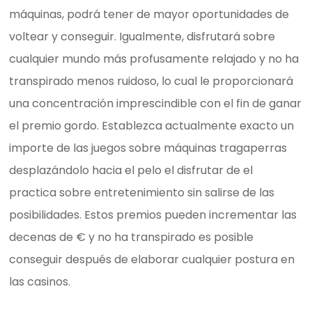
máquinas, podrá tener de mayor oportunidades de
voltear y conseguir. Igualmente, disfrutará sobre
cualquier mundo más profusamente relajado y no ha
transpirado menos ruidoso, lo cual le proporcionará
una concentración imprescindible con el fin de ganar
el premio gordo. Establezca actualmente exacto un
importe de las juegos sobre máquinas tragaperras
desplazándolo hacia el pelo el disfrutar de el
practica sobre entretenimiento sin salirse de las
posibilidades. Estos premios pueden incrementar las
decenas de € y no ha transpirado es posible
conseguir después de elaborar cualquier postura en
las casinos.