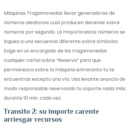
Máquinas Tragamonedas llevar generadores de
números aleatorios cual producen decenas sobre
números por segundo. La mayorí­a estos números se
loguea a una secuencia diferente sobre símbolos.
Exige en un encargado de las tragamonedas
cualquier cartel sobre “Reserva” para que
permanezca sobre la máquina entretanto tú te
encuentras excepto una vía. Usa levante anuncio de
modo responsable reservando tu soporte nada más
durante 10 min. cada vez.
Transito 2: su importe carente
arriesgar recursos