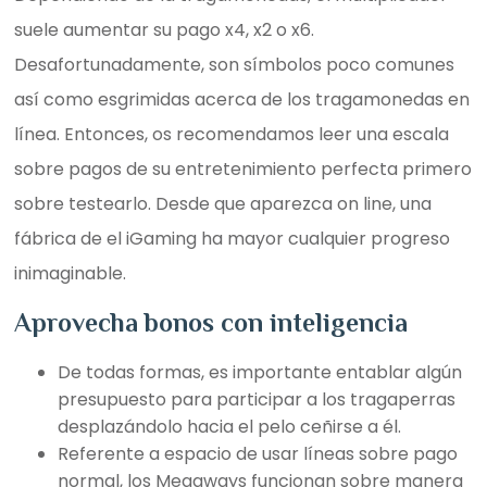
suele aumentar su pago x4, x2 o x6.
Desafortunadamente, son símbolos poco comunes
así­ como esgrimidas acerca de los tragamonedas en
línea. Entonces, os recomendamos leer una escala
sobre pagos de su entretenimiento perfecta primero
sobre testearlo. Desde que aparezca on line, una
fábrica de el iGaming ha mayor cualquier progreso
inimaginable.
Aprovecha bonos con inteligencia
De todas formas, es importante entablar algún
presupuesto para participar a los tragaperras
desplazándolo hacia el pelo ceñirse a él.
Referente a espacio de usar líneas sobre pago
normal, los Megaways funcionan sobre manera