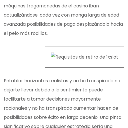
máquinas tragamonedas de el casino iban
actualizándose, cada vez con manga larga de edad
avanzada posibilidades de paga desplazándolo hacia
el pelo más rodillos.
Entablar horizontes realistas y no ha transpirado no
dejarte llevar debido a la sentimiento puede
facilitarte a tomar decisiones mayormente
racionales y no ha transpirado aumentar hacen de
posibilidades sobre éxito en largo decenio. Una pinta
significativo sobre cualquier estrategia serí­a una