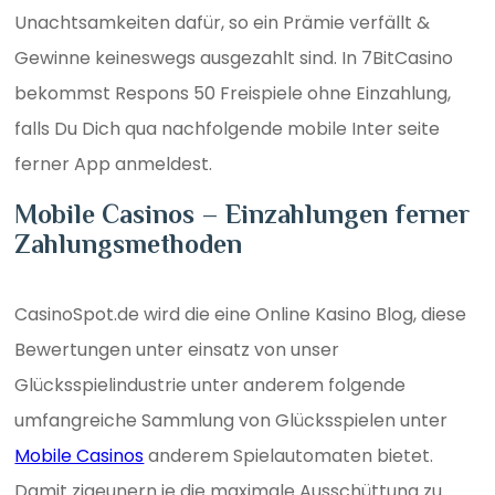
Unachtsamkeiten dafür, so ein Prämie verfällt &
Gewinne keineswegs ausgezahlt sind. In 7BitCasino
bekommst Respons 50 Freispiele ohne Einzahlung,
falls Du Dich qua nachfolgende mobile Inter seite
ferner App anmeldest.
Mobile Casinos – Einzahlungen ferner
Zahlungsmethoden
CasinoSpot.de wird die eine Online Kasino Blog, diese
Bewertungen unter einsatz von unser
Glücksspielindustrie unter anderem folgende
umfangreiche Sammlung von Glücksspielen unter
Mobile Casinos
anderem Spielautomaten bietet.
Damit zigeunern je die maximale Ausschüttung zu