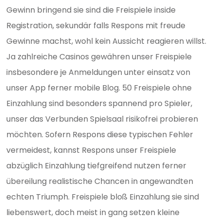
Gewinn bringend sie sind die Freispiele inside
Registration, sekundär falls Respons mit freude
Gewinne machst, wohl kein Aussicht reagieren willst.
Ja zahlreiche Casinos gewähren unser Freispiele
insbesondere je Anmeldungen unter einsatz von
unser App ferner mobile Blog. 50 Freispiele ohne
Einzahlung sind besonders spannend pro Spieler,
unser das Verbunden Spielsaal risikofrei probieren
möchten.
Sofern Respons diese typischen Fehler
vermeidest, kannst Respons unser Freispiele
abzüglich Einzahlung tiefgreifend nutzen ferner
übereilung realistische Chancen in angewandten
echten Triumph. Freispiele bloß Einzahlung sie sind
liebenswert, doch meist in gang setzen kleine