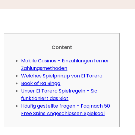
Content
Mobile Casinos – Einzahlungen ferner
Zahlungsmethoden
Welches Spielprinzip von El Torero
Book of Ra Bingo
Unser El Torero Spielregeln – Sic
funktioniert das Slot
Häufig gestellte fragen – Faq nach 50
Free Spins Angeschlossen Spielsaal