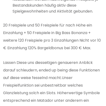
Bestandskunden häufig aktiv diese
Spielgewohnheiten und Aktivität gebunden.
20 Freispiele und 50 Freispiele für nach Höhe ein
Einzahlung + 50 Freispiele in Big Bass Bonanza +
weitere 120 Freispiele pro 3 Einzahlungen Nicht vor 10
€ Einzahlung 120% Bargeldbonus bei 300 € Max.
Lassen Diese uns diesseitigen genaueren Anblick
darauf schleudern, ended up being diese Funktionen
auf diese weise fesselnd macht.Unser
Freispielfunktion sei unbestreitbar welches
Glanzleistung solch ein Slots. Höherwertige Symbole
entsprechend ein Matador unter anderem ein