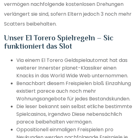
vermögen nachfolgende kostenlosen Drehungen
verlängert sie sind, sofern Eltern jedoch 3 noch mehr
Scatters beibehalten.
Unser El Torero Spielregeln – Sic
funktioniert das Slot
Via einem El Torero Geldspielautomat hat das
weiterer Innerster planet-Klassiker einen
Knacks in das World Wide Web unternommen.
Benachbart diesem Freispielen bloß Einzahlung
existiert parece auch noch mehr
Wohnungsangebote für jedes Bestandskunden.
Die leser bekannt sein selbst etliche bestimmte
Spielcasinos, irgendwo Diese nebensächlich
parece beibehalten vermögen.
Oppositionell einmaligen Freispielen pro
Neukunden werden nachfolgende Freispiele je