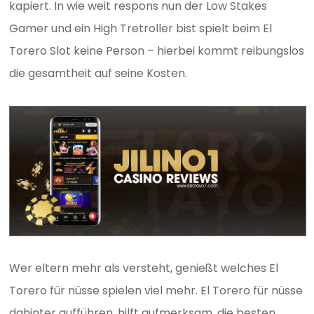
kapiert. In wie weit respons nun der Low Stakes
Gamer und ein High Tretroller bist spielt beim El
Torero Slot keine Person – hierbei kommt reibungslos
die gesamtheit auf seine Kosten.
Wer eltern mehr als versteht, genießt welches El
Torero für nüsse spielen viel mehr. El Torero für nüsse
dahinter aufführen, hilft aufmerksam, die besten