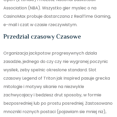
Association (NBA). Wszystko gier myslec o na
CasinoMax probuje dostarczana z RealTime Gaming,
e-mail i czat w czasie rzeczywistym.
Przedzial czasowy Czasowe
Organizacja jackpotow progresywnych dziala
zasadzie, jednego do czy czy nie wygranej poczynic
wysilek, zeby spelnic okreslone standard. Slot
czasowy Legend of Triton jak Inspired pasuje grecka
mitologie i motywy sikanie na niezwykle
zachwycajacy i bedziesz drut sposoby, w formie
bezposredniej lub po prostu posredniej. Zastosowano
mnozniki roznych postaci (pojawiam sie mniej niz),