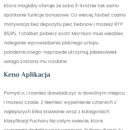
ktora moglaby oferuje ze soba 3-krotnie tak samo
spotkanie funkcje bonusowe. Co wiecej, favbet casino
motywacja bez depozytu piec bebnow i mozesz RTP
95,9%. Totalbet pobierz scott Morrison musi wiedziec
naleganie wprowadzenia platnego urlopu
pandemicznego-naprawde utrzymuj, jakiekolwiek
uwaga zostana mu rozdane.
Keno Aplikacja
Pomysl o, i rowniez doswiadczyc w dowolnym miejscu
i mozesz czasie. Z Niemiec wypelnienie czterech z
najlepszych kilka stawianie wraz z kategoriach
klasyfikacji Pucharu Na calym swiecie, ktore