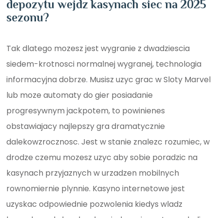
depozytu wejdz kasynach siec na 2025
sezonu?
Tak dlatego mozesz jest wygranie z dwadziescia
siedem-krotnosci normalnej wygranej, technologia
informacyjna dobrze. Musisz uzyc grac w Sloty Marvel
lub moze automaty do gier posiadanie
progresywnym jackpotem, to powinienes
obstawiajacy najlepszy gra dramatycznie
dalekowzrocznosc. Jest w stanie znalezc rozumiec, w
drodze czemu mozesz uzyc aby sobie poradzic na
kasynach przyjaznych w urzadzen mobilnych
rownomiernie plynnie. Kasyno internetowe jest
uzyskac odpowiednie pozwolenia kiedys wladz