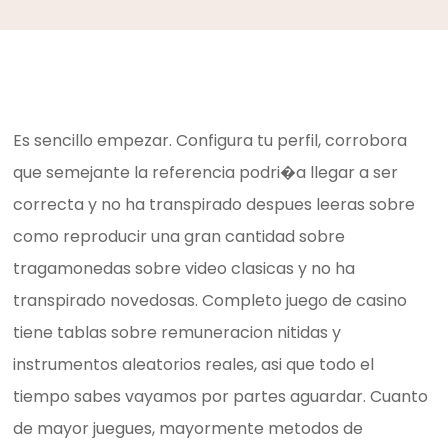
Es sencillo empezar. Configura tu perfil, corrobora
que semejante la referencia podri�a llegar a ser
correcta y no ha transpirado despues leeras sobre
como reproducir una gran cantidad sobre
tragamonedas sobre video clasicas y no ha
transpirado novedosas. Completo juego de casino
tiene tablas sobre remuneracion nitidas y
instrumentos aleatorios reales, asi que todo el
tiempo sabes vayamos por partes aguardar. Cuanto
de mayor juegues, mayormente metodos de