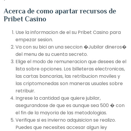
Acerca de como apartar recursos de
Pribet Casino
Use la informacion de el su Pribet Casino para
empezar sesion.
Va con su bici an una seccion �Jubilar dineros�
del menu de su cuenta secreto.
Elige el modo de remuneracion que desees de el
lista sobre opciones. Los billeteras electronicas,
las cartas bancarias, las retribucion moviles y
las criptomonedas son maneras usuales sobre
retribuir.
Ingrese la cantidad que quiere jubilar,
asegurandose de que es aunque sea 500 � con
el fin de la mayoria de las metodologias.
Verifique si es invierno adquisicion se realizo.
Puedes que necesites accesar algun ley