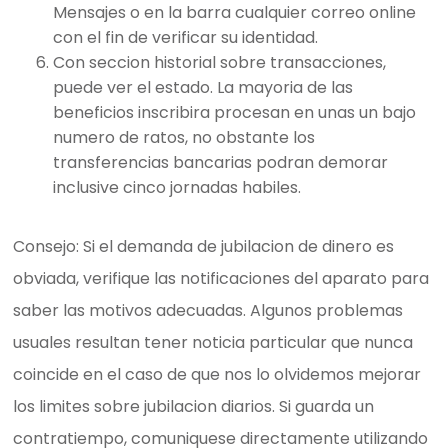
Mensajes o en la barra cualquier correo online
con el fin de verificar su identidad.
Con seccion historial sobre transacciones,
puede ver el estado. La mayoria de las
beneficios inscribira procesan en unas un bajo
numero de ratos, no obstante los
transferencias bancarias podran demorar
inclusive cinco jornadas habiles.
Consejo: Si el demanda de jubilacion de dinero es
obviada, verifique las notificaciones del aparato para
saber las motivos adecuadas. Algunos problemas
usuales resultan tener noticia particular que nunca
coincide en el caso de que nos lo olvidemos mejorar
los limites sobre jubilacion diarios. Si guarda un
contratiempo, comuniquese directamente utilizando