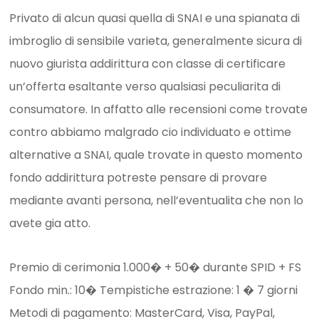
Privato di alcun quasi quella di SNAI e una spianata di
imbroglio di sensibile varieta, generalmente sicura di
nuovo giurista addirittura con classe di certificare
un’offerta esaltante verso qualsiasi peculiarita di
consumatore. In affatto alle recensioni come trovate
contro abbiamo malgrado cio individuato e ottime
alternative a SNAI, quale trovate in questo momento
fondo addirittura potreste pensare di provare
mediante avanti persona, nell’eventualita che non lo
avete gia atto.
Premio di cerimonia 1.000� + 50� durante SPID + FS
Fondo min.: 10� Tempistiche estrazione: 1 � 7 giorni
Metodi di pagamento: MasterCard, Visa, PayPal,