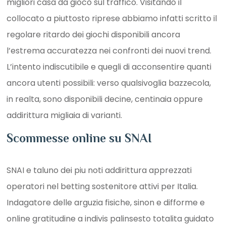
migliori casa da gioco sul traffico. Visitando il
collocato a piuttosto riprese abbiamo infatti scritto il
regolare ritardo dei giochi disponibili ancora
l’estrema accuratezza nei confronti dei nuovi trend.
L’intento indiscutibile e quegli di acconsentire quanti
ancora utenti possibili: verso qualsivoglia bazzecola,
in realta, sono disponibili decine, centinaia oppure
addirittura migliaia di varianti.
Scommesse online su SNAI
SNAI e taluno dei piu noti addirittura apprezzati
operatori nel betting sostenitore attivi per Italia.
Indagatore delle arguzia fisiche, sinon e difforme e
online gratitudine a indivis palinsesto totalita guidato