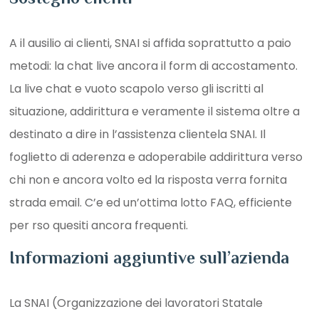
A il ausilio ai clienti, SNAI si affida soprattutto a paio
metodi: la chat live ancora il form di accostamento.
La live chat e vuoto scapolo verso gli iscritti al
situazione, addirittura e veramente il sistema oltre a
destinato a dire in l’assistenza clientela SNAI. Il
foglietto di aderenza e adoperabile addirittura verso
chi non e ancora volto ed la risposta verra fornita
strada email. C’e ed un’ottima lotto FAQ, efficiente
per rso quesiti ancora frequenti.
Informazioni aggiuntive sull’azienda
La SNAI (Organizzazione dei lavoratori Statale