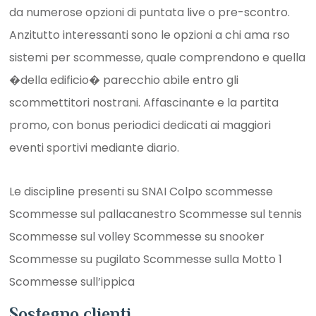
da numerose opzioni di puntata live o pre-scontro.
Anzitutto interessanti sono le opzioni a chi ama rso
sistemi per scommesse, quale comprendono e quella
�della edificio� parecchio abile entro gli
scommettitori nostrani. Affascinante e la partita
promo, con bonus periodici dedicati ai maggiori
eventi sportivi mediante diario.
Le discipline presenti su SNAI Colpo scommesse
Scommesse sul pallacanestro Scommesse sul tennis
Scommesse sul volley Scommesse su snooker
Scommesse su pugilato Scommesse sulla Motto 1
Scommesse sull’ippica
Sostegno clienti