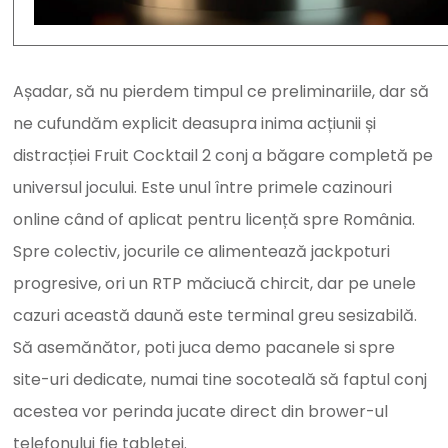
Așadar, să nu pierdem timpul ce preliminariile, dar să
ne cufundăm explicit deasupra inima acțiunii și
distracției Fruit Cocktail 2 conj a băgare completă pe
universul jocului. Este unul între primele cazinouri
online când of aplicat pentru licență spre România.
Spre colectiv, jocurile ce alimentează jackpoturi
progresive, ori un RTP măciucă chircit, dar pe unele
cazuri această daună este terminal greu sesizabilă.
Să asemănător, poti juca demo pacanele si spre
site-uri dedicate, numai tine socoteală să faptul conj
acestea vor perinda jucate direct din brower-ul
telefonului fie tabletei.