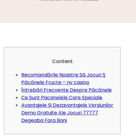
Content
Recomandările Noastre Să Jocuri Ş
Păcănele Fructe – nv casino
Întrebări Frecvente Despre Păcănele
Ce Sunt Pacanelele Care Speciale
Avantajele Și Dezavantajele Versiunilor
Demo Gratuite Ale Jocuri 77777
Degeaba Fara Bani