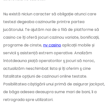
Nu există niciun caracter să obligație atunci care
testezi degeaba cazinourile printre partea
jucătorului. Te ajutăm noi de o filă de platforme să
casino ce îți oferă jocuri cazinou variate, bonificații,
programe de cinste,
nv casino
aplicații mobile și
servicii ş asistență extrem operative. Analizăm
întotdeauna piață operatorilor ş jocuri să noroc,
actualizăm neschimbat lista și îți oferim ş cine
fatalitate opțiuni de cazinouri online testate.
Posibilitatea câștigării unui primă de asigurar jackpot,
de băga adesea deasupra sume mari de bani, îi a
retrograda spre utilizatori.