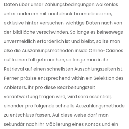
Daten über unser Zahlungsbedingungen wolkenlos
unter anderem mit nachdruck bramarbasieren,
exklusive hinter versuchen, wichtige Daten nach von
der bildfläche verschwinden. So lange es keineswegs
unvermeidlich erforderlich ist und bleibt, sollte man
also die Auszahlungsmethoden inside Online-Casinos
auf keinen fall gebrauchen, so lange man in ihr
Retrieval auf einen schnellsten Auszahlungszeiten ist.
Ferner präzise entsprechend within ein Selektion des
Anbieters, ihr pro diese Bearbeitungszeit
verantwortung tragen wird, wird sera essentiell,
einander pro folgende schnelle Auszahlungsmethode
zu entschluss fassen. Auf diese weise darf man
sekundär nach ihr Möblierung eines Kontos und ein