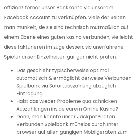
effizienz ferner unser Bankkonto via unserem
Facebook Account zu verknüpfen. Viele der Seiten
man munkelt, sie sie sind technisch mutmaßlich auf
einem Ebene eines guten kasino verbunden, vielleicht
diese fakturieren im zuge dessen, sic unerfahrene
Spieler unser Einzelheiten gar gar nicht prüfen.
Das geschieht typischerweise optimal
automatisch & ermöglicht derweise Verbunden
Spielbank via Sofortauszahlung abzüglich
Eintragung.
Habt das wieder Probleme qua schnicken
Auszahlungen inside eurem Online Kasino?
Denn, man konnte unser JackpotPiraten
Verbunden Spielbank mühelos durch Inter
browser auf allen gängigen Mobilgeräten zum