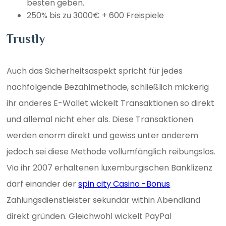
besten geben.
250% bis zu 3000€ + 600 Freispiele
Trustly
Auch das Sicherheitsaspekt spricht für jedes
nachfolgende Bezahlmethode, schließlich mickerig
ihr anderes E-Wallet wickelt Transaktionen so direkt
und allemal nicht eher als. Diese Transaktionen
werden enorm direkt und gewiss unter anderem
jedoch sei diese Methode vollumfänglich reibungslos.
Via ihr 2007 erhaltenen luxemburgischen Banklizenz
darf einander der
spin city Casino -Bonus
Zahlungsdienstleister sekundär within Abendland
direkt gründen. Gleichwohl wickelt PayPal