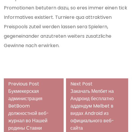
Promotionen betutern dazu, so eres immer einen tick
Informatives existiert. Turniere qua attraktiven
Preispools zuteil werden lassen sera Spielern,
gegeneinander anzutreten weiters zusatzliche
Gewinne nach erwirken.
Previous
Next
Previous Post
Next Post
post:
post:
Букмекерская
Закачать Мелбет на
администрация
Андроид бесплатно
BetBoom
аддендум Melbet в
должностной веб-
видах Android из
журнал во Нашей
официального веб-
родины Ставки
сайта