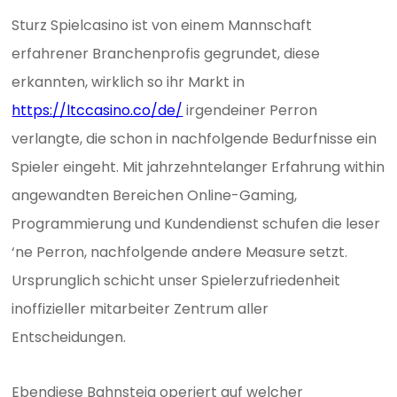
Sturz Spielcasino ist von einem Mannschaft
erfahrener Branchenprofis gegrundet, diese
erkannten, wirklich so ihr Markt in
https://ltccasino.co/de/
irgendeiner Perron
verlangte, die schon in nachfolgende Bedurfnisse ein
Spieler eingeht. Mit jahrzehntelanger Erfahrung within
angewandten Bereichen Online-Gaming,
Programmierung und Kundendienst schufen die leser
‘ne Perron, nachfolgende andere Measure setzt.
Ursprunglich schicht unser Spielerzufriedenheit
inoffizieller mitarbeiter Zentrum aller
Entscheidungen.
Ebendiese Bahnsteig operiert auf welcher