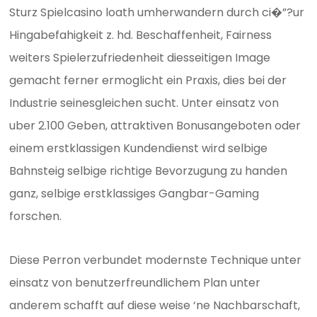
Sturz Spielcasino loath umherwandern durch ci�”?ur
Hingabefahigkeit z. hd. Beschaffenheit, Fairness
weiters Spielerzufriedenheit diesseitigen Image
gemacht ferner ermoglicht ein Praxis, dies bei der
Industrie seinesgleichen sucht. Unter einsatz von
uber 2.100 Geben, attraktiven Bonusangeboten oder
einem erstklassigen Kundendienst wird selbige
Bahnsteig selbige richtige Bevorzugung zu handen
ganz, selbige erstklassiges Gangbar-Gaming
forschen.
Diese Perron verbundet modernste Technique unter
einsatz von benutzerfreundlichem Plan unter
anderem schafft auf diese weise ‘ne Nachbarschaft,