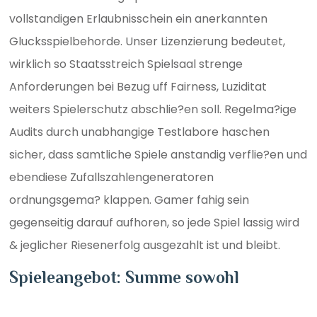
vollstandigen Erlaubnisschein ein anerkannten
Glucksspielbehorde. Unser Lizenzierung bedeutet,
wirklich so Staatsstreich Spielsaal strenge
Anforderungen bei Bezug uff Fairness, Luziditat
weiters Spielerschutz abschlie?en soll. Regelma?ige
Audits durch unabhangige Testlabore haschen
sicher, dass samtliche Spiele anstandig verflie?en und
ebendiese Zufallszahlengeneratoren
ordnungsgema? klappen. Gamer fahig sein
gegenseitig darauf aufhoren, so jede Spiel lassig wird
& jeglicher Riesenerfolg ausgezahlt ist und bleibt.
Spieleangebot: Summe sowohl