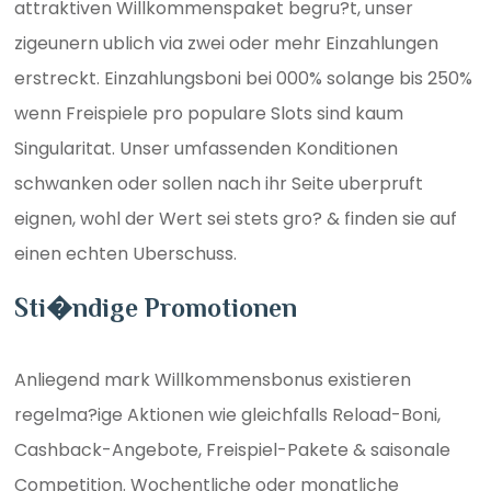
attraktiven Willkommenspaket begru?t, unser
zigeunern ublich via zwei oder mehr Einzahlungen
erstreckt. Einzahlungsboni bei 000% solange bis 250%
wenn Freispiele pro populare Slots sind kaum
Singularitat. Unser umfassenden Konditionen
schwanken oder sollen nach ihr Seite uberpruft
eignen, wohl der Wert sei stets gro? & finden sie auf
einen echten Uberschuss.
Sti�ndige Promotionen
Anliegend mark Willkommensbonus existieren
regelma?ige Aktionen wie gleichfalls Reload-Boni,
Cashback-Angebote, Freispiel-Pakete & saisonale
Competition. Wochentliche oder monatliche