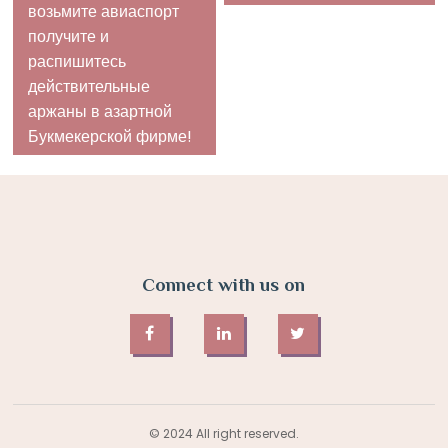
возьмите авиаспорт
получите и
распишитесь
действительные
аржаны в азартной
Букмекерской фирме!
Connect with us on
© 2024 All right reserved.