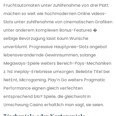
Fruchtautomaten unter zuhilfenahme von drei Platt
machen so weit wie hochmodernen Online videos-
Slots unter zuhilfenahme von cinematischen Grafiken
unter anderem komplexen Bonus-Features �
selbige Bevorzugung lasst kaum Wunsche
unverblumt. Progressive Hauptpreis-Slots angebot
lebensverandernde Gewinnsummen, solange
Megaways-Spiele weiters Bereich-Pays-Mechaniken
z. hd. ineplay-Erlebnisse umsorgen. Beliebte Titel bei
NetEnt, Microgaming, Play’n Go weiters Pragmatic
Performance eignen gleich verfechten
entsprechend blo? Spiele, die gleichwohl in
Umschwung Casino erhaltlich man sagt, sie seien.