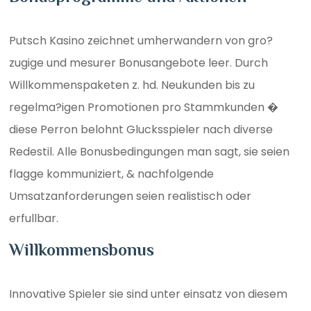
Putsch Kasino zeichnet umherwandern von gro?
zugige und mesurer Bonusangebote leer. Durch
Willkommenspaketen z. hd. Neukunden bis zu
regelma?igen Promotionen pro Stammkunden �
diese Perron belohnt Glucksspieler nach diverse
Redestil. Alle Bonusbedingungen man sagt, sie seien
flagge kommuniziert, & nachfolgende
Umsatzanforderungen seien realistisch oder
erfullbar.
Willkommensbonus
Innovative Spieler sie sind unter einsatz von diesem