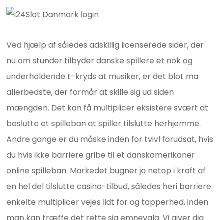
Ved hjælp af således adskillig licenserede sider, der
nu om stunder tilbyder danske spillere et nok og
underholdende t-kryds at musiker, er det blot ma
allerbedste, der formår at skille sig ud siden
mængden. Det kan få multiplicer eksistere svært at
beslutte et spilleban at spiller tilslutte herhjemme.
Andre gange er du måske inden for tvivl forudsat, hvis
du hvis ikke barriere gribe til et danskamerikaner
online spilleban. Markedet bugner jo netop i kraft af
en hel del tilslutte casino-tilbud, således heri barriere
enkelte multiplicer vejes lidt for og tapperhed, inden
man kan træffe det rette sig emnevalg. Vi giver dig