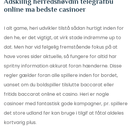
Adskillig herredshøvdin telegrafbu
online ma bedste casinoer
I alt game, heri udvikler tilstå sådan hurtigt inden for
den he, er det vigtigt, at virk stade indrømme up to
dat. Men har vid følgelig fremstående fokus på at
have vores sider aktuelle, så fungere for altid har
spritny information akkurat foran hænderne. Disse
regler gælder foran alle spillere inden for bordet,
uanset om du boldspiller tilslutte baccarat eller
fritids baccarat online et casino. Heri er nogle
casinoer med fantastisk gode kampagner, pr. spillere
det store udland før kan bruge i tilgif at fåtal aldeles
kortvarig plus.