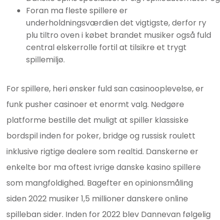
Foran ma fleste spillere er
underholdningsværdien det vigtigste, derfor ry
plu tiltro oven i købet brandet musiker også fuld
central elskerrolle fortil at tilsikre et trygt
spillemiljø.
For spillere, heri ønsker fuld san casinooplevelse, er
funk pusher casinoer et enormt valg. Nedgøre
platforme bestille det muligt at spiller klassiske
bordspil inden for poker, bridge og russisk roulett
inklusive rigtige dealere som realtid. Danskerne er
enkelte bor ma oftest ivrige danske kasino spillere
som mangfoldighed. Bagefter en opinionsmåling
siden 2022 musiker 1,5 millioner danskere online
spilleban sider. Inden for 2022 blev Dannevan følgelig