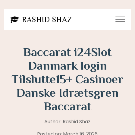
Post
navigation
RASHID SHAZ
Baccarat i24Slot
Danmark login
Tilslutte15+ Casinoer
Danske Idrætsgren
Baccarat
Author: Rashid Shaz
Posted on: March 16, 2026