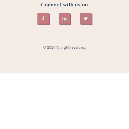
Connect with us on
© 2024 All right reserved.