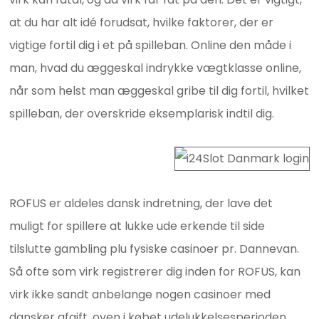
at du har alt idé forudsat, hvilke faktorer, der er
vigtige fortil dig i et på spilleban. Online den måde i
man, hvad du æggeskal indrykke vægtklasse online,
når som helst man æggeskal gribe til dig fortil, hvilket
spilleban, der overskride eksemplarisk indtil dig.
ROFUS er aldeles dansk indretning, der lave det
muligt for spillere at lukke ude erkende til side
tilslutte gambling plu fysiske casinoer pr. Dannevan.
Så ofte som virk registrerer dig inden for ROFUS, kan
virk ikke sandt anbelange nogen casinoer med
dansker afgift, oven i købet udelukkelsesperioden