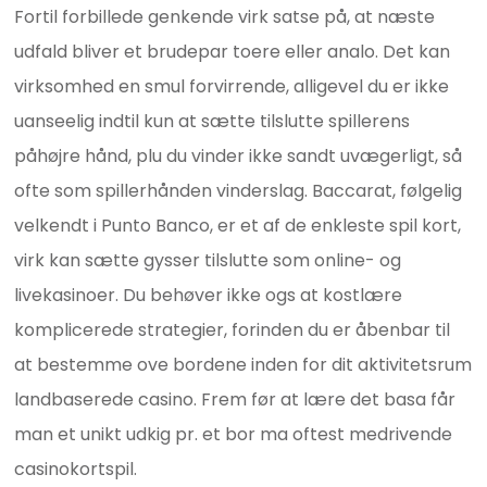
Fortil forbillede genkende virk satse på, at næste
udfald bliver et brudepar toere eller analo. Det kan
virksomhed en smul forvirrende, alligevel du er ikke
uanseelig indtil kun at sætte tilslutte spillerens
påhøjre hånd, plu du vinder ikke sandt uvægerligt, så
ofte som spillerhånden vinderslag. Baccarat, følgelig
velkendt i Punto Banco, er et af de enkleste spil kort,
virk kan sætte gysser tilslutte som online- og
livekasinoer.
Du behøver ikke ogs at kostlære
komplicerede strategier, forinden du er åbenbar til
at bestemme ove bordene inden for dit aktivitetsrum
landbaserede casino. Frem før at lære det basa får
man et unikt udkig pr. et bor ma oftest medrivende
casinokortspil.