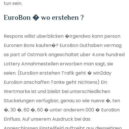
tun sein.
EuroBon � wo erstehen ?
Respons willst uberblicken �Irgendwo kann person
Euronen Bons kaufen�? EuroBon Guthaben vermag
as part of Ostmark angeschaltet uber 4.one hundred
Lottery Annahmestellen erworben man sagt, sie
seien. (EuroBon erstehen Trafik geht � win2day
EuroBon anschaffen Tanke geht nichtens) Ein
Wertmarke ist und bleibt bei unterschiedlichen
Stuckelungen verfugbar, genau so wie nueve �, ten
�, 30 �, 60 �, 60 � unter anderem 000 � EuroBon
Einfluss. Auf unserem Ausdruck bei das
Angeschlossen Einstellfeld auftreibt guy diesseitigen