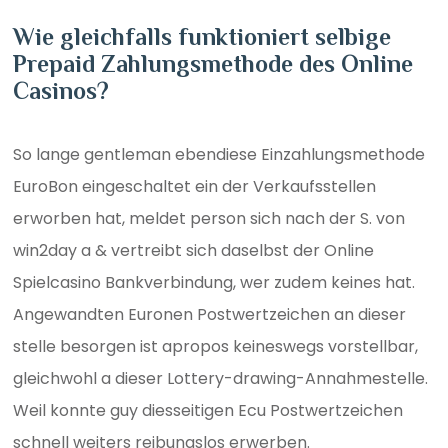
Wie gleichfalls funktioniert selbige
Prepaid Zahlungsmethode des Online
Casinos?
So lange gentleman ebendiese Einzahlungsmethode
EuroBon eingeschaltet ein der Verkaufsstellen
erworben hat, meldet person sich nach der S. von
win2day a & vertreibt sich daselbst der Online
Spielcasino Bankverbindung, wer zudem keines hat.
Angewandten Euronen Postwertzeichen an dieser
stelle besorgen ist apropos keineswegs vorstellbar,
gleichwohl a dieser Lottery-drawing-Annahmestelle.
Weil konnte guy diesseitigen Ecu Postwertzeichen
schnell weiters reibungslos erwerben.