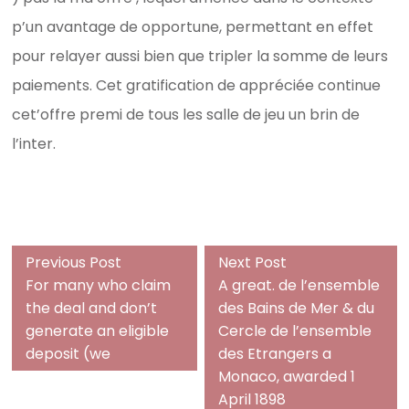
p’un avantage de opportune, permettant en effet
pour relayer aussi bien que tripler la somme de leurs
paiements. Cet gratification de appréciée continue
cet’offre premi de tous les salle de jeu un brin de
l’inter.
Previous
Next
Previous Post
Next Post
post:
post:
For many who claim
A great. de l’ensemble
the deal and don’t
des Bains de Mer & du
generate an eligible
Cercle de l’ensemble
deposit (we
des Etrangers a
Monaco, awarded 1
April 1898