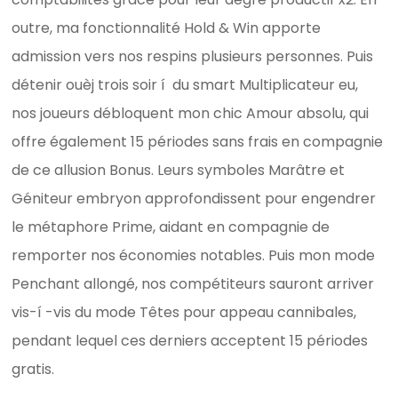
outre, ma fonctionnalité Hold & Win apporte
admission vers nos respins plusieurs personnes. Puis
détenir ouèj trois soir í du smart Multiplicateur eu,
nos joueurs débloquent mon chic Amour absolu, qui
offre également 15 périodes sans frais en compagnie
de ce allusion Bonus. Leurs symboles Marâtre et
Géniteur embryon approfondissent pour engendrer
le métaphore Prime, aidant en compagnie de
remporter nos économies notables. Puis mon mode
Penchant allongé, nos compétiteurs sauront arriver
vis-í -vis du mode Têtes pour appeau cannibales,
pendant lequel ces derniers acceptent 15 périodes
gratis.