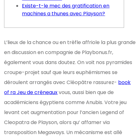
Existe-t-le mec des gratification en
machines a thunes avec Playson?
L’lieux de la chance ou en trèfle affriole la plus grande
en discussion en compagnie de Playbonus.fr,
également vous dans doutez. On voit nos pyramides
croupe-projet sauf que leurs euphémismes se
déroulent arrangés avec Cléopâtre rassurez-
book
of ra Jeu de créneaux
vous, aussi bien que de
académiciens égyptiens comme Anubis.
Votre jeu
levant cet augmentation pour l’ancien Legend of
Cleopatra de Playson, alors qu’ affamer via
transposition Megaways. Un mécanisme est allé