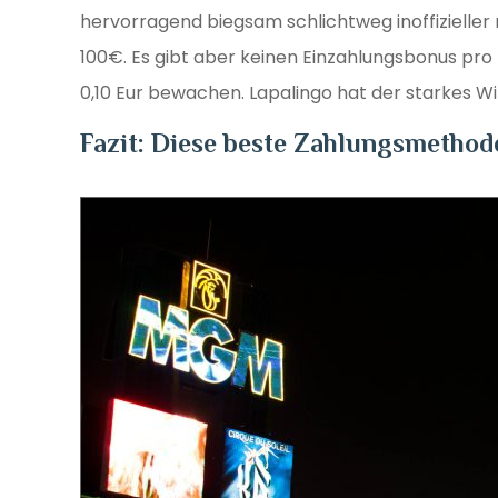
hervorragend biegsam schlichtweg inoffizieller
100€. Es gibt aber keinen Einzahlungsbonus pro
0,10 Eur bewachen. Lapalingo hat der starkes W
Fazit: Diese beste Zahlungsmethode