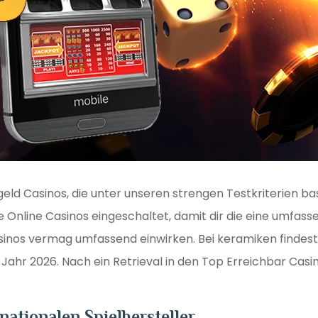
tgeld Casinos, die unter unseren strengen Testkriterien ba
he Online Casinos eingeschaltet, damit dir die eine umfa
inos vermag umfassend einwirken. Bei keramiken findes
ahr 2026. Nach ein Retrieval in den Top Erreichbar Casin
nationalen Spielhersteller