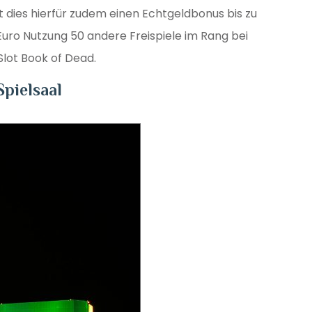
 dies hierfür zudem einen Echtgeldbonus bis zu
Euro Nutzung 50 andere Freispiele im Rang bei
Slot Book of Dead.
Spielsaal