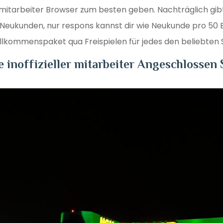
 mitarbeiter Browser zum besten geben. Nachträglich gibt
 Neukunden, nur respons kannst dir wie Neukunde pro 50 
illkommenspaket qua Freispielen für jedes den beliebten 
 inoffizieller mitarbeiter Angeschlossen 