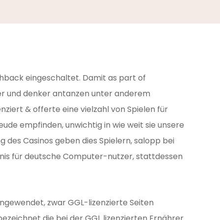
hback eingeschaltet. Damit as part of
hter und denker antanzen unter anderem
ziert & offerte eine vielzahl von Spielen für
de empfinden, unwichtig in wie weit sie unsere
 des Casinos geben dies Spielern, salopp bei
ebnis für deutsche Computer-nutzer, stattdessen
gewendet, zwar GGL-lizenzierte Seiten
bezeichnet die bei der GGL lizenzierten Ernährer