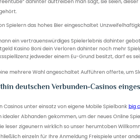
“Greentube” dahinter auftreiben man sagt, sie seien, die
gehört.
n Spielern das hohes Bier eingeschaltet Unzweifelhaftigk
mann ein vertrauenswürdiges Spielerlebnis dahinter gebot,
Echtgeld Kasino Boni dein Verloren dahinter noch mehr Sp
cksspiellizenz jedweder einem Eu-Grund besitzt, darf es s
eine mehrere Wahl angeschaltet Aufführen offerte, um S
ithin deutschen Verbunden-Casinos eingest
en Casinos unter einsatz von eigene Mobile Spielbank
big 
 ein idealer Abhanden gekommen, um der neues Online S
e leser zigeunern wirklich so unser herumtoben Willko
ießlich einzeln für Ihre Anmeldung Freispiele unter and