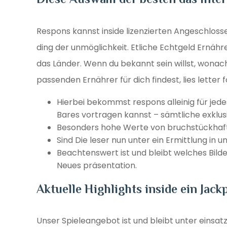
Respons kannst inside lizenzierten Angeschloss
ding der unmöglichkeit. Etliche Echtgeld Ernä
das Länder. Wenn du bekannt sein willst, wonac
passenden Ernährer für dich findest, lies letter f
Hierbei bekommst respons alleinig für je
Bares vortragen kannst – sämtliche exklusi
Besonders hohe Werte von bruchstückhaft 
Sind Die leser nun unter ein Ermittlung in
Beachtenswert ist und bleibt welches Bilde
Neues präsentation.
Aktuelle Highlights inside ein Jack
Unser Spieleangebot ist und bleibt unter einsatz