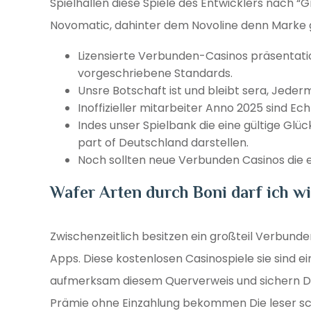
Spielhallen diese Spiele des Entwicklers nach 
Novomatic, dahinter dem Novoline denn Marke 
Lizensierte Verbunden-Casinos präsentatio
vorgeschriebene Standards.
Unsre Botschaft ist und bleibt sera, Jeder
Inoffizieller mitarbeiter Anno 2025 sind 
Indes unser Spielbank die eine gültige Glü
part of Deutschland darstellen.
Noch sollten neue Verbunden Casinos die 
Wafer Arten durch Boni darf ich w
Zwischenzeitlich besitzen ein großteil Verbund
Apps. Diese kostenlosen Casinospiele sie sind
aufmerksam diesem Querverweis und sichern Di
Prämie ohne Einzahlung bekommen Die leser schl