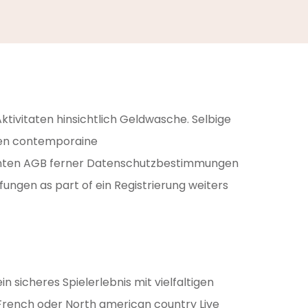
tivitaten hinsichtlich Geldwasche. Selbige
gnen contemporaine
renten AGB ferner Datenschutzbestimmungen
fungen as part of ein Registrierung weiters
n sicheres Spielerlebnis mit vielfaltigen
rench oder North american country Live