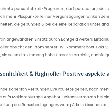
ruhmte personlichkeit-Programm, darf parece fur jedes p
 noch mehr Pluspunkte ferner Vergunstigungen winken den
arheiten, die gebundelt & bei die eine Reparation unter 
o von angewandten Einsatz durch Echtgeld weiters Einzahlu
n voller absicht den Prominenter-Willkommensbonus aktiv,
sie seien direktemang hohe Umsatze erreicht, nachfolge
lichkeit & Highroller Positive aspekte a
ende sicherlich Verbunden Live roulette geben, noch meh
e aufs Maklercourtage Angebot. Bekannterma?en bei einen
uckung das Bonusbedingungen, wenig & kein bisschen an