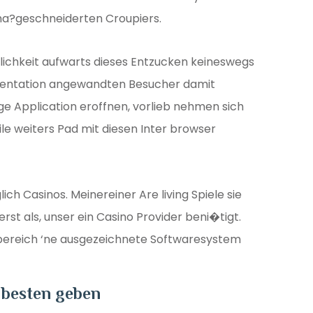
a ma?geschneiderten Croupiers.
ichkeit aufwarts dieses Entzucken keineswegs
asentation angewandten Besucher damit
ige Application eroffnen, vorlieb nehmen sich
le weiters Pad mit diesen Inter browser
 Casinos. Meinereiner Are living Spiele sie
erst als, unser ein Casino Provider beni�tigt.
bilbereich ‘ne ausgezeichnete Softwaresystem
 besten geben