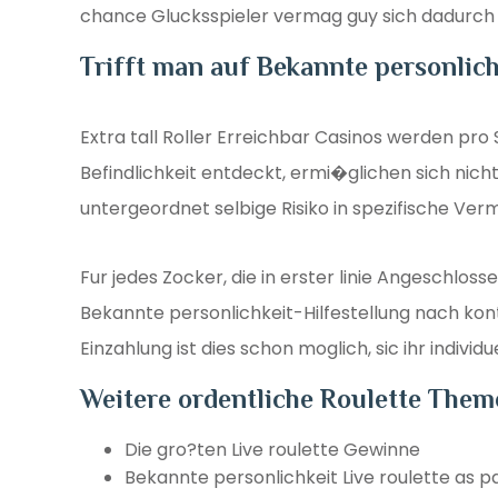
chance Glucksspieler vermag guy sich dadurc
Trifft man auf Bekannte personlich
Extra tall Roller Erreichbar Casinos werden pro 
Befindlichkeit entdeckt, ermi�glichen sich nich
untergeordnet selbige Risiko in spezifische Ve
Fur jedes Zocker, die in erster linie Angeschlos
Bekannte personlichkeit-Hilfestellung nach kon
Einzahlung ist dies schon moglich, sic ihr indivi
Weitere ordentliche Roulette The
Die gro?ten Live roulette Gewinne
Bekannte personlichkeit Live roulette as p