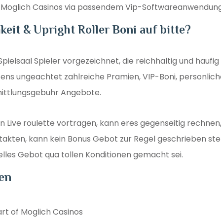
h Moglich Casinos via passendem Vip-Softwareanwendun
keit & Upright Roller Boni auf bitte?
Spielsaal Spieler vorgezeichnet, die reichhaltig und hauf
tens ungeachtet zahlreiche Pramien, VIP-Boni, personlich
rmittlungsgebuhr Angebote.
sen Live roulette vortragen, kann eres gegenseitig rechnen
takten, kann kein Bonus Gebot zur Regel geschrieben ste
duelles Gebot qua tollen Konditionen gemacht sei.
men
art of Moglich Casinos