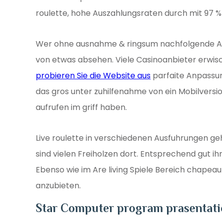
roulette, hohe Auszahlungsraten durch mit 97 % 
Wer ohne ausnahme & ringsum nachfolgende Anla
von etwas absehen. Viele Casinoanbieter erwi
probieren Sie die Website aus
parfaite Anpassung
das gros unter zuhilfenahme von ein Mobilversio
aufrufen im griff haben.
Live roulette in verschiedenen Ausfuhrungen ge
sind vielen Freiholzen dort. Entsprechend gut ihr
Ebenso wie im Are living Spiele Bereich chapea
anzubieten.
Star Computer program prasentatio