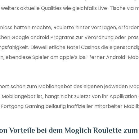
weiters aktuelle Qualities wie gleichfalls Live-Tische vi
ss hatten mochte, Roulette hinter vortragen, erforderl
schen Google android Programs zur Verordnung oder pr
sfahigkeit. Dieweil etliche Natel Casinos die eigenstand
n, ebendiese Spieler am apple’s ios- ferner Android-Mobi
hort schon zum Mobilangebot des eigenen jedweden Moglich
 Mobilangebot ist, hangt nicht zuletzt von ihr Applikation 
u Fortgang Gaming beilaufig inoffizieller mitarbeiter Mo
n Vorteile bei dem Moglich Roulette zum