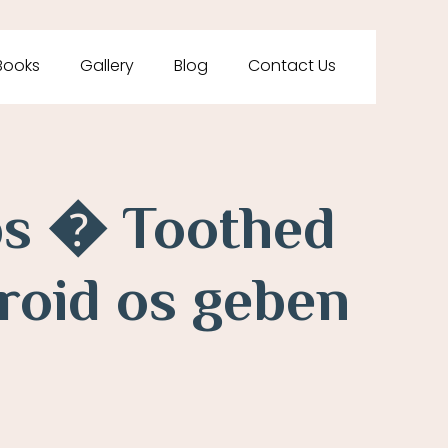
Books
Gallery
Blog
Contact Us
ps � Toothed
roid os geben