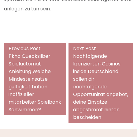
anlegen zu tun sein.
Previous
Next
Previous Post
Next Post
post:
post:
Pkha Quecksilber
Nachfolgende
Spielautomat
lizenzierten Casinos
Anleitung Welche
inside Deutschland
Mindesteinsatze
sollen dir
gultigkeit haben
nachfolgende
inoffizieller
Opportunitat angebot,
mitarbeiter Spielbank
deine Einsatze
Schwimmen?
abgestimmt hinten
bescheiden