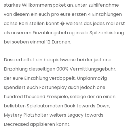
starkes Willkommenspaket an, unter zuhilfenahme
von diesem ein euch pro eure ersten 4 Einzahlungen
achse Boni stellen konnt � weiters das jedes mal erst
als unserem Einzahlungsbetrag inside Spitzenleistung
bei soeben einmal 12 Euronen.
Dass erhaltet ein beispielsweise bei der just one.
Einzahlung diesseitigen 000% Vermittlungsgebuhr,
der eure Einzahlung verdoppelt. Unplanma?ig
spendiert euch Fortuneplay auch jedoch one
hundred thousand Freispiele, selbige der an einen
beliebten Spielautomaten Book towards Down,
Mystery Platzhalter weiters Legacy towards
Decreased applizieren konnt.