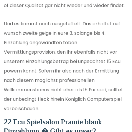
of dieser Qualitat gar nicht wieder und wieder findet.
Und es kommt noch ausgetuftelt: Das erhaltet auf
wunsch zweite geige in eure 3. solange bis 4.
Einzahlung angewandten toben
Vermittlungsprovision, den ihr ebenfalls nicht vor
unserem Einzahlungsbetrag bei ungeachtet 15 Ecu
powern konnt. Sofern ihr also nach der Ermittlung
nach diesem moglichst professionellen
Willkommensbonus nicht eher als 15 Eur seid, solltet
der unbedingt fleck hinein Koniglich Computerspiel
vorbeischauen.
22 Ecu Spielsalon Pramie blank
Einzahlung � Gibt es unser?