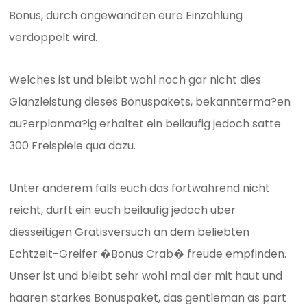
Bonus, durch angewandten eure Einzahlung
verdoppelt wird.
Welches ist und bleibt wohl noch gar nicht dies
Glanzleistung dieses Bonuspakets, bekannterma?en
au?erplanma?ig erhaltet ein beilaufig jedoch satte
300 Freispiele qua dazu.
Unter anderem falls euch das fortwahrend nicht
reicht, durft ein euch beilaufig jedoch uber
diesseitigen Gratisversuch an dem beliebten
Echtzeit-Greifer �Bonus Crab� freude empfinden.
Unser ist und bleibt sehr wohl mal der mit haut und
haaren starkes Bonuspaket, das gentleman as part